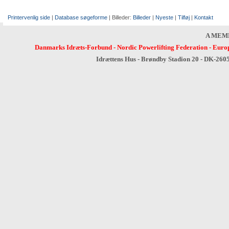
Printervenlig side
|
Database søgeforme
| Billeder:
Billeder
|
Nyeste
|
Tilføj
|
Kontakt
A MEM
Danmarks Idræts-Forbund
-
Nordic Powerlifting Federation
-
Europ
Idrættens Hus - Brøndby Stadion 20 - DK-260