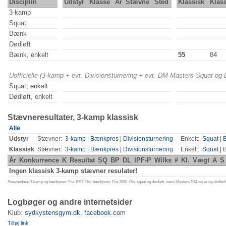
Disciplin
Udstyr
Klasse
År
Stævne
Sted
Klassisk
Klas
3-kamp
Squat
Bænk
Dødløft
Bænk, enkelt
55
84
Uofficielle (3-kamp + evt. Divisionsturnering + evt. DM Masters Squat og
Squat, enkelt
Dødløft, enkelt
Stævneresultater, 3-kamp klassisk
Alle
Udstyr
Stævner:
3-kamp
|
Bænkpres
|
Divisionsturnering
Enkelt:
Squat
|
Klassisk
Stævner:
3-kamp
|
Bænkpres
|
Divisionsturnering
Enkelt:
Squat
|
År
Konkurrence
K
Resultat
SQ
BP
DL
IPF-P
Wilks
#
Kl.
Vægt
A
S
Ingen klassisk 3-kamp stævner resulater!
Stævnedata: 3-kamp og bænkpres: Fra 1997. Div. bænkpres: Fra 2000. Div. squat og dødløft, samt Masters DM squat og dødløft:
Logbøger og andre internetsider
Klub:
sydkystensgym.dk
,
facebook.com
Tilføj link