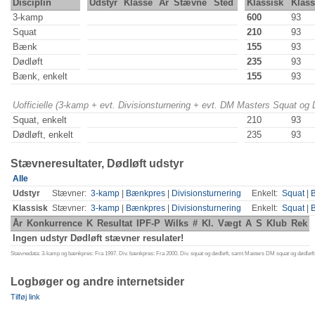
Disciplin
Udstyr
Klasse
År
Stævne
Sted
Klassisk
Klas
3-kamp
600
93
Squat
210
93
Bænk
155
93
Dødløft
235
93
Bænk, enkelt
155
93
Uofficielle (3-kamp + evt. Divisionsturnering + evt. DM Masters Squat og
Squat, enkelt
210
93
Dødløft, enkelt
235
93
Stævneresultater, Dødløft udstyr
Alle
Udstyr
Stævner:
3-kamp
|
Bænkpres
|
Divisionsturnering
Enkelt:
Squat
|
Klassisk
Stævner:
3-kamp
|
Bænkpres
|
Divisionsturnering
Enkelt:
Squat
|
År
Konkurrence
K
Resultat
IPF-P
Wilks
#
Kl.
Vægt
A
S
Klub
Rek
Ingen udstyr Dødløft stævner resulater!
Stævnedata: 3-kamp og bænkpres: Fra 1997. Div. bænkpres: Fra 2000. Div. squat og dødløft, samt Masters DM squat og dødløft:
Logbøger og andre internetsider
Tilføj link