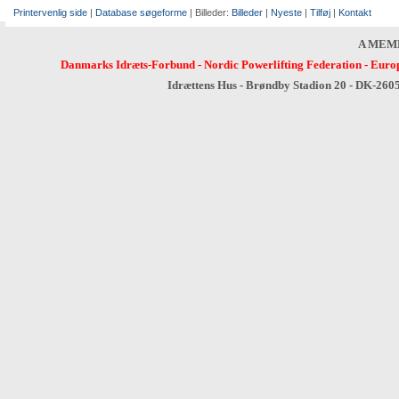
Printervenlig side
|
Database søgeforme
| Billeder:
Billeder
|
Nyeste
|
Tilføj
|
Kontakt
A MEM
Danmarks Idræts-Forbund
-
Nordic Powerlifting Federation
-
Europ
Idrættens Hus - Brøndby Stadion 20 - DK-260