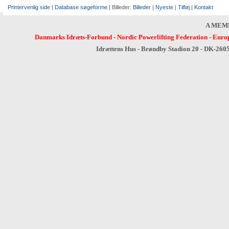
Printervenlig side
|
Database søgeforme
| Billeder:
Billeder
|
Nyeste
|
Tilføj
|
Kontakt
A MEM
Danmarks Idræts-Forbund
-
Nordic Powerlifting Federation
-
Europ
Idrættens Hus - Brøndby Stadion 20 - DK-260