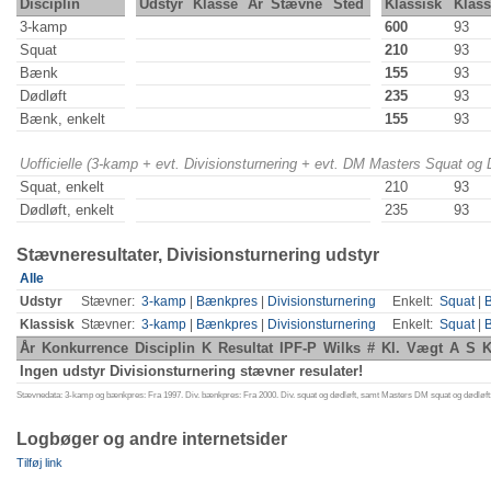
Disciplin
Udstyr
Klasse
År
Stævne
Sted
Klassisk
Klas
3-kamp
600
93
Squat
210
93
Bænk
155
93
Dødløft
235
93
Bænk, enkelt
155
93
Uofficielle (3-kamp + evt. Divisionsturnering + evt. DM Masters Squat og
Squat, enkelt
210
93
Dødløft, enkelt
235
93
Stævneresultater, Divisionsturnering udstyr
Alle
Udstyr
Stævner:
3-kamp
|
Bænkpres
|
Divisionsturnering
Enkelt:
Squat
|
Klassisk
Stævner:
3-kamp
|
Bænkpres
|
Divisionsturnering
Enkelt:
Squat
|
År
Konkurrence
Disciplin
K
Resultat
IPF-P
Wilks
#
Kl.
Vægt
A
S
K
Ingen udstyr Divisionsturnering stævner resulater!
Stævnedata: 3-kamp og bænkpres: Fra 1997. Div. bænkpres: Fra 2000. Div. squat og dødløft, samt Masters DM squat og dødløft:
Logbøger og andre internetsider
Tilføj link