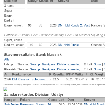
Disciplin
Udstyr
Klasse
År
Stævne
Sted
3-kamp
Squat
Bænk
Dødløft
Bænk, enkelt
90
76
2026
DM Hold Runde 2, Vest
Randers 
Uofficielle (3-kamp + evt. Divisionsturnering + evt. DM Masters Squat og
Squat, enkelt
Dødløft, enkelt
140
69
2025
DM Hold Finale
Odense 
Stævneresultater, Bænk klassisk
Alle
Udstyr
Stævner:
3-kamp
|
Bænkpres
|
Divisionsturnering
Enkelt:
Squat
|
Klassisk
Stævner:
3-kamp
|
Bænkpres
|
Divisionsturnering
Enkelt:
Squat
|
År
Konkurrence
K
Resultat
IPF-P
Wilks
#
Kl.
Vægt
2026
DM Klassisk, Sub-Junio...
x
62.5
66.28
319.44
2.
76
72.07
Stævnedata: 3-kamp og bænkpres: Fra 1997. Div. bænkpres: Fra 2000. Div. squat og dødløft, samt Masters DM squat og dødløft:
Danske rekorder, Division, Udstyr
Kategori
Rekord
Klasse
Løft
Dato
Stævne
Sub-Junior
Bænkpres, 3-kamp
76
90.0
13.06.2026
DM Hold Runde