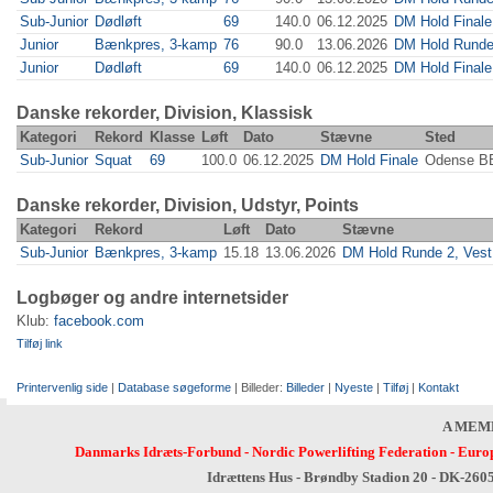
Sub-Junior
Dødløft
69
140.0
06.12.2025
DM Hold Finale
Junior
Bænkpres, 3-kamp
76
90.0
13.06.2026
DM Hold Runde
Junior
Dødløft
69
140.0
06.12.2025
DM Hold Finale
Danske rekorder, Division, Klassisk
Kategori
Rekord
Klasse
Løft
Dato
Stævne
Sted
Sub-Junior
Squat
69
100.0
06.12.2025
DM Hold Finale
Odense B
Danske rekorder, Division, Udstyr, Points
Kategori
Rekord
Løft
Dato
Stævne
Sub-Junior
Bænkpres, 3-kamp
15.18
13.06.2026
DM Hold Runde 2, Vest
Logbøger og andre internetsider
Klub:
facebook.com
Tilføj link
Printervenlig side
|
Database søgeforme
| Billeder:
Billeder
|
Nyeste
|
Tilføj
|
Kontakt
A MEM
Danmarks Idræts-Forbund
-
Nordic Powerlifting Federation
-
Europ
Idrættens Hus - Brøndby Stadion 20 - DK-260