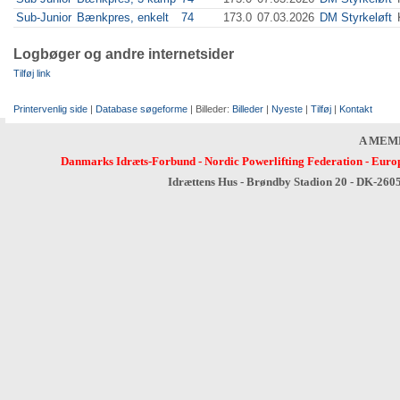
Sub-Junior
Bænkpres, enkelt
74
173.0
07.03.2026
DM Styrkeløft
Logbøger og andre internetsider
Tilføj link
Printervenlig side
|
Database søgeforme
| Billeder:
Billeder
|
Nyeste
|
Tilføj
|
Kontakt
A MEM
Danmarks Idræts-Forbund
-
Nordic Powerlifting Federation
-
Europ
Idrættens Hus - Brøndby Stadion 20 - DK-260