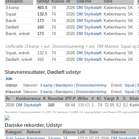
Disciplin
Udstyr
Klasse
År
Stævne
Sted
3-kamp
465.5
74
2026
DM Styrkeløft
Københavns SK
Squat
132.5
74
2026
DM Styrkeløft
Københavns SK
Bænk
173
74
2026
DM Styrkeløft
Københavns SK
Dødløft
160
74
2026
DM Styrkeløft
Københavns SK
Bænk, enkelt
173
74
2026
DM Styrkeløft
Københavns SK
Uofficielle (3-kamp + evt. Divisionsturnering + evt. DM Masters Squat og
Squat, enkelt
132.5
74
2026
DM Styrkeløft
Københavns SK
Dødløft, enkelt
160
74
2026
DM Styrkeløft
Københavns SK
Stævneresultater, Dødløft udstyr
Alle
Udstyr
Stævner:
3-kamp
|
Bænkpres
|
Divisionsturnering
Enkelt:
Squat
|
Klassisk
Stævner:
3-kamp
|
Bænkpres
|
Divisionsturnering
Enkelt:
Squat
|
År
Konkurrence
K
Resultat
IPF-P
Wilks
#
Kl.
Vægt
A
S
Klub
2026
DM Styrkeløft
160
58.44
339.63
1.
74
72.55
SJ
SJ
Kettl
Stævnedata: 3-kamp og bænkpres: Fra 1997. Div. bænkpres: Fra 2000. Div. squat og dødløft, samt Masters DM squat og dødløft:
Danske rekorder, Udstyr
Kategori
Rekord
Klasse
Løft
Dato
Stævne
Sub-Junior
Bænkpres, 3-kamp
74
173.0
07.03.2026
DM Styrkeløft