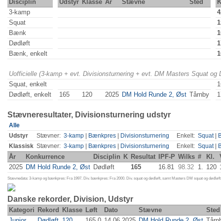
Disciplin
Udstyr
Klasse
År
Stævne
Sted
K
3-kamp
4
Squat
1
Bænk
1
Dødløft
1
Bænk, enkelt
1
Uofficielle (3-kamp + evt. Divisionsturnering + evt. DM Masters Squat og
Squat, enkelt
1
Dødløft, enkelt
165
120
2025
DM Hold Runde 2, Øst
Tårnby
1
Stævneresultater, Divisionsturnering udstyr
Alle
Udstyr
Stævner:
3-kamp
|
Bænkpres
|
Divisionsturnering
Enkelt:
Squat
|
Klassisk
Stævner:
3-kamp
|
Bænkpres
|
Divisionsturnering
Enkelt:
Squat
|
År
Konkurrence
Disciplin
K
Resultat
IPF-P
Wilks
#
Kl.
2025
DM Hold Runde 2, Øst
Dødløft
165
16.81
98.32
1.
120
Stævnedata: 3-kamp og bænkpres: Fra 1997. Div. bænkpres: Fra 2000. Div. squat og dødløft, samt Masters DM squat og dødløft:
Danske rekorder, Division, Udstyr
Kategori
Rekord
Klasse
Løft
Dato
Stævne
Sted
Junior
Dødløft
120
165.0
14.06.2025
DM Hold Runde 2, Øst
Tårn