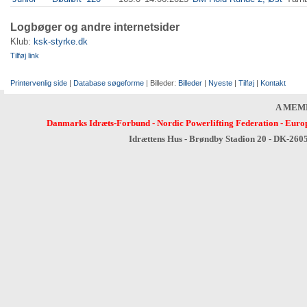
Logbøger og andre internetsider
Klub:
ksk-styrke.dk
Tilføj link
Printervenlig side
|
Database søgeforme
| Billeder:
Billeder
|
Nyeste
|
Tilføj
|
Kontakt
A MEM
Danmarks Idræts-Forbund
-
Nordic Powerlifting Federation
-
Europ
Idrættens Hus - Brøndby Stadion 20 - DK-260