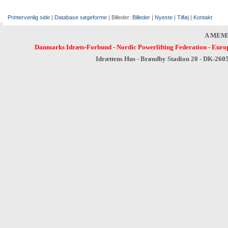
Printervenlig side
|
Database søgeforme
| Billeder:
Billeder
|
Nyeste
|
Tilføj
|
Kontakt
A MEM
Danmarks Idræts-Forbund
-
Nordic Powerlifting Federation
-
Europ
Idrættens Hus - Brøndby Stadion 20 - DK-260