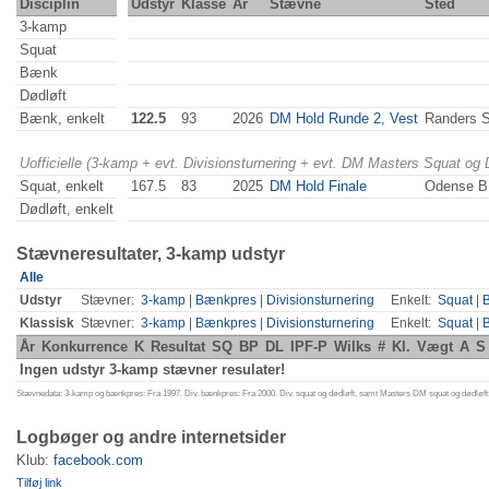
Disciplin
Udstyr
Klasse
År
Stævne
Sted
3-kamp
Squat
Bænk
Dødløft
Bænk, enkelt
122.5
93
2026
DM Hold Runde 2, Vest
Randers 
Uofficielle (3-kamp + evt. Divisionsturnering + evt. DM Masters Squat og
Squat, enkelt
167.5
83
2025
DM Hold Finale
Odense 
Dødløft, enkelt
Stævneresultater, 3-kamp udstyr
Alle
Udstyr
Stævner:
3-kamp
|
Bænkpres
|
Divisionsturnering
Enkelt:
Squat
|
Klassisk
Stævner:
3-kamp
|
Bænkpres
|
Divisionsturnering
Enkelt:
Squat
|
År
Konkurrence
K
Resultat
SQ
BP
DL
IPF-P
Wilks
#
Kl.
Vægt
A
S
Ingen udstyr 3-kamp stævner resulater!
Stævnedata: 3-kamp og bænkpres: Fra 1997. Div. bænkpres: Fra 2000. Div. squat og dødløft, samt Masters DM squat og dødløft:
Logbøger og andre internetsider
Klub:
facebook.com
Tilføj link