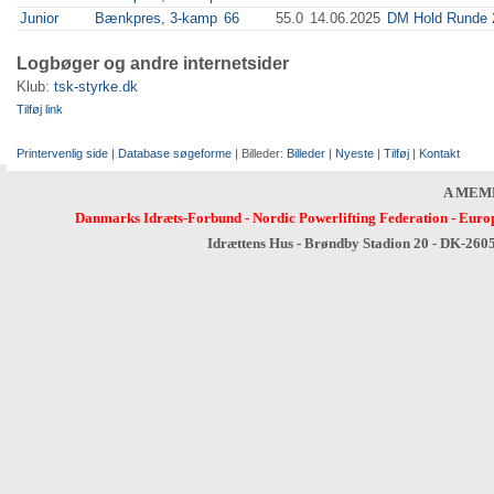
Junior
Bænkpres, 3-kamp
66
55.0
14.06.2025
DM Hold Runde 
Logbøger og andre internetsider
Klub:
tsk-styrke.dk
Tilføj link
Printervenlig side
|
Database søgeforme
| Billeder:
Billeder
|
Nyeste
|
Tilføj
|
Kontakt
A MEM
Danmarks Idræts-Forbund
-
Nordic Powerlifting Federation
-
Europ
Idrættens Hus - Brøndby Stadion 20 - DK-260