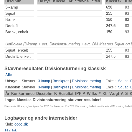
Disciplin
Udstyr
Klasse
År
Stævne
Sted
Klassisk
Kla
3-kamp
650
93
Squat
255
93
Bænk
150
93
Dødløft
247.5
83
Bænk, enkelt
150
93
Uofficielle (3-kamp + evt. Divisionsturnering + evt. DM Masters Squat og
Squat, enkelt
255
93
Dødløft, enkelt
247.5
83
Stævneresultater, Divisionsturnering klassisk
Alle
Udstyr
Stævner:
3-kamp
|
Bænkpres
|
Divisionsturnering
Enkelt:
Squat
|
Klassisk
Stævner:
3-kamp
|
Bænkpres
|
Divisionsturnering
Enkelt:
Squat
|
År
Konkurrence
Disciplin
K
Resultat
IPF-P
Wilks
#
Kl.
Vægt
A
S
K
Ingen klassisk Divisionsturnering stævner resulater!
Stævnedata: 3-kamp og bænkpres: Fra 1997. Div. bænkpres: Fra 2000. Div. squat og dødløft, samt Masters DM squat og dødløft:
Logbøger og andre internetsider
Klub:
obbc.dk
Tilføj link