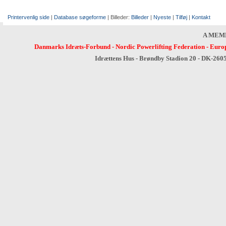
Printervenlig side
|
Database søgeforme
| Billeder:
Billeder
|
Nyeste
|
Tilføj
|
Kontakt
A MEM
Danmarks Idræts-Forbund
-
Nordic Powerlifting Federation
-
Europ
Idrættens Hus - Brøndby Stadion 20 - DK-260