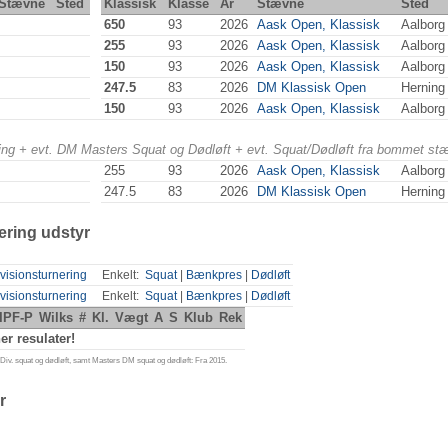
Stævne
Sted
Klassisk
Klasse
År
Stævne
Sted
650
93
2026
Aask Open, Klassisk
Aalborg
255
93
2026
Aask Open, Klassisk
Aalborg
150
93
2026
Aask Open, Klassisk
Aalborg
247.5
83
2026
DM Klassisk Open
Herning
150
93
2026
Aask Open, Klassisk
Aalborg
ering + evt. DM Masters Squat og Dødløft + evt. Squat/Dødløft fra bommet st
255
93
2026
Aask Open, Klassisk
Aalborg
247.5
83
2026
DM Klassisk Open
Herning
ering udstyr
visionsturnering
Enkelt:
Squat
|
Bænkpres
|
Dødløft
visionsturnering
Enkelt:
Squat
|
Bænkpres
|
Dødløft
IPF-P
Wilks
#
Kl.
Vægt
A
S
Klub
Rek
r resulater!
iv. squat og dødløft, samt Masters DM squat og dødløft: Fra 2015.
r