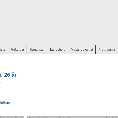
iste
Rekorder
Ranglister
Landshold
Masterudvalget
Programmer
, 26 år
C
 løftere