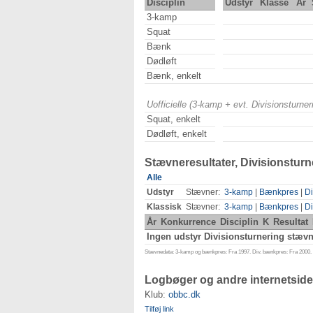
Disciplin
Udstyr
Klasse
År
3-kamp
Squat
Bænk
Dødløft
Bænk, enkelt
Uofficielle (3-kamp + evt. Divisionsturn
Squat, enkelt
Dødløft, enkelt
Stævneresultater, Divisionsturn
Alle
Udstyr
Stævner:
3-kamp
|
Bænkpres
|
Di
Klassisk
Stævner:
3-kamp
|
Bænkpres
|
Di
År
Konkurrence
Disciplin
K
Resultat
Ingen udstyr Divisionsturnering stævne
Stævnedata: 3-kamp og bænkpres: Fra 1997. Div. bænkpres: Fra 2000. D
Logbøger og andre internetside
Klub:
obbc.dk
Tilføj link