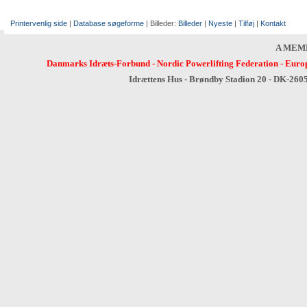
Printervenlig side
|
Database søgeforme
| Billeder:
Billeder
|
Nyeste
|
Tilføj
|
Kontakt
A MEM
Danmarks Idræts-Forbund
-
Nordic Powerlifting Federation
-
Europ
Idrættens Hus - Brøndby Stadion 20 - DK-260