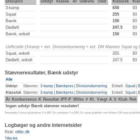
Disciplin
Udstyr
Klasse
År
Stævne
Sted
Klassisk
Kla
3-kamp
650
93
Squat
255
93
Bænk
150
93
Dødløft
247.5
83
Bænk, enkelt
150
93
Uofficielle (3-kamp + evt. Divisionsturnering + evt. DM Masters Squat og
Squat, enkelt
255
93
Dødløft, enkelt
247.5
83
Stævneresultater, Bænk udstyr
Alle
Udstyr
Stævner:
3-kamp
|
Bænkpres
|
Divisionsturnering
Enkelt:
Squat
|
Klassisk
Stævner:
3-kamp
|
Bænkpres
|
Divisionsturnering
Enkelt:
Squat
|
År
Konkurrence
K
Resultat
IPF-P
Wilks
#
Kl.
Vægt
A
S
Klub
Rek
Ingen udstyr Bænk stævner resulater!
Stævnedata: 3-kamp og bænkpres: Fra 1997. Div. bænkpres: Fra 2000. Div. squat og dødløft, samt Masters DM squat og dødløft:
Logbøger og andre internetsider
Klub:
obbc.dk
Tilføj link