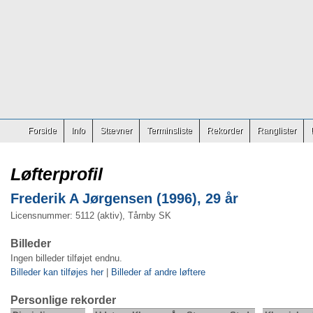
Forside
Info
Stævner
Terminsliste
Rekorder
Ranglister
Løfterprofil
Frederik A Jørgensen (1996), 29 år
Licensnummer: 5112 (aktiv), Tårnby SK
Billeder
Ingen billeder tilføjet endnu.
Billeder kan tilføjes her
|
Billeder af andre løftere
Personlige rekorder