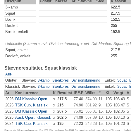
Disciplin
Udstyr
Klasse
År
Stævne
Sted
Klassisk
3-kamp
622.5
Squat
217.5
Bænk
152.5
Dødløft
255
Bænk, enkelt
152.5
Uofficielle (3-kamp + evt. Divisionsturnering + evt. DM Masters Squat og
Squat, enkelt
217.5
Dødløft, enkelt
255
Stævneresultater, Squat klassisk
Alle
Udstyr
Stævner:
3-kamp
|
Bænkpres
|
Divisionsturnering
Enkelt:
Squat
|
Klassisk
Stævner:
3-kamp
|
Bænkpres
|
Divisionsturnering
Enkelt:
Squat
|
År
Konkurrence
K
Resultat
IPF-P
Wilks
#
Kl.
Vægt
A
2026
DM Klassisk Open
x
217.5
77.40
374.00
11.
105
103.43
S
2025
TSK Cup, Klassisk
x
215
74.90
361.92
9.
105
103.47
S
2025
DM Klassisk Open
x
207.5
76.01
366.81
16.
105
102.05
S
2025
Aask Open, Klassisk
x
202.5
74.09
357.89
10.
105
103.10
S
2024
TSK Cup, Klassisk
x
195
72.23
348.28
15.
105
101.20
S
Stævnedata: 3-kamp og bænkpres: Fra 1997. Div. bænkpres: Fra 2000. Div. squat og dødløft, samt Masters DM squat og dødløft: