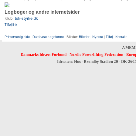
Logbøger og andre internetsider
Klub:
tsk-styrke.dk
Tilføj link
Printervenlig side
|
Database søgeforme
| Billeder:
Billeder
|
Nyeste
|
Tilføj
|
Kontakt
A MEM
Danmarks Idræts-Forbund
-
Nordic Powerlifting Federation
-
Europ
Idrættens Hus - Brøndby Stadion 20 - DK-260