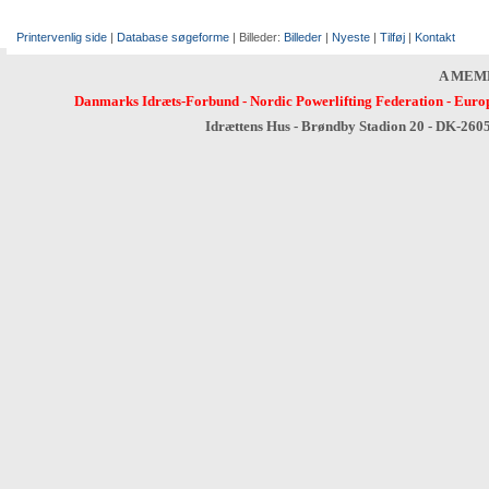
Printervenlig side
|
Database søgeforme
| Billeder:
Billeder
|
Nyeste
|
Tilføj
|
Kontakt
A MEM
Danmarks Idræts-Forbund
-
Nordic Powerlifting Federation
-
Europ
Idrættens Hus - Brøndby Stadion 20 - DK-260