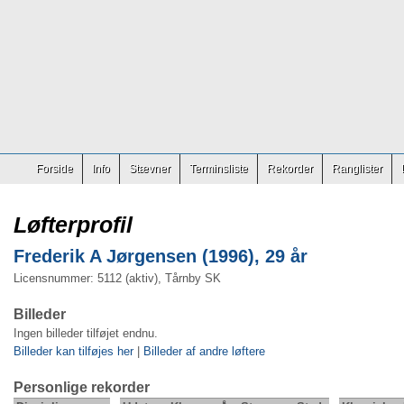
Forside
Info
Stævner
Terminsliste
Rekorder
Ranglister
Løfterprofil
Frederik A Jørgensen (1996), 29 år
Licensnummer: 5112 (aktiv), Tårnby SK
Billeder
Ingen billeder tilføjet endnu.
Billeder kan tilføjes her
|
Billeder af andre løftere
Personlige rekorder