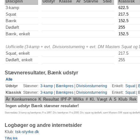
Disciplin
Udstyr
Klasse
År
Stævne
Sted
Klassisk
3-kamp
622.5
Squat
217.5
Bænk
152.5
Dødløft
255
Bænk, enkelt
152.5
Uofficielle (3-kamp + evt. Divisionsturnering + evt. DM Masters Squat og
Squat, enkelt
217.5
Dødløft, enkelt
255
Stævneresultater, Bænk udstyr
Alle
Udstyr
Stævner:
3-kamp
|
Bænkpres
|
Divisionsturnering
Enkelt:
Squat
|
Klassisk
Stævner:
3-kamp
|
Bænkpres
|
Divisionsturnering
Enkelt:
Squat
|
År
Konkurrence
K
Resultat
IPF-P
Wilks
#
Kl.
Vægt
A
S
Klub
Rek
Ingen udstyr Bænk stævner resulater!
Stævnedata: 3-kamp og bænkpres: Fra 1997. Div. bænkpres: Fra 2000. Div. squat og dødløft, samt Masters DM squat og dødløft:
Logbøger og andre internetsider
Klub:
tsk-styrke.dk
Tilføj link