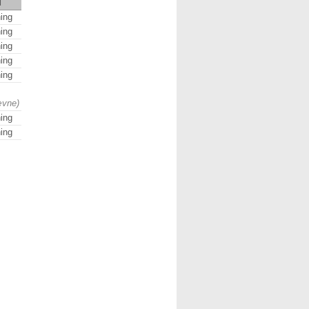
d
ing
ing
ing
ing
ing
ævne)
ing
ing