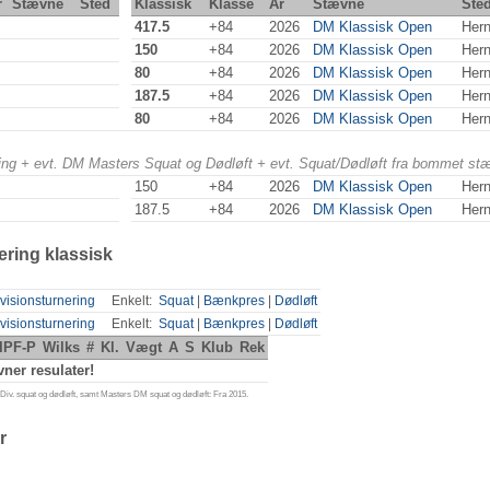
r
Stævne
Sted
Klassisk
Klasse
År
Stævne
Ste
417.5
+84
2026
DM Klassisk Open
Hern
150
+84
2026
DM Klassisk Open
Hern
80
+84
2026
DM Klassisk Open
Hern
187.5
+84
2026
DM Klassisk Open
Hern
80
+84
2026
DM Klassisk Open
Hern
ering + evt. DM Masters Squat og Dødløft + evt. Squat/Dødløft fra bommet st
150
+84
2026
DM Klassisk Open
Hern
187.5
+84
2026
DM Klassisk Open
Hern
ering klassisk
visionsturnering
Enkelt:
Squat
|
Bænkpres
|
Dødløft
visionsturnering
Enkelt:
Squat
|
Bænkpres
|
Dødløft
IPF-P
Wilks
#
Kl.
Vægt
A
S
Klub
Rek
ner resulater!
iv. squat og dødløft, samt Masters DM squat og dødløft: Fra 2015.
r