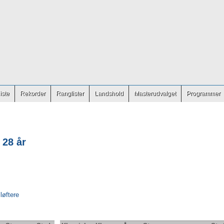
iste
Rekorder
Ranglister
Landshold
Masterudvalget
Programmer
 28 år
 løftere