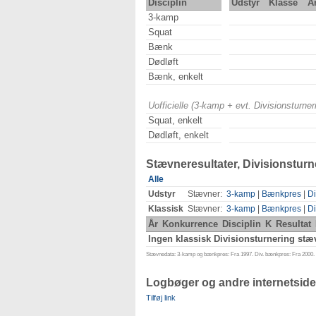
Disciplin
Udstyr
Klasse
Å
3-kamp
Squat
Bænk
Dødløft
Bænk, enkelt
Uofficielle (3-kamp + evt. Divisionsturn
Squat, enkelt
Dødløft, enkelt
Stævneresultater, Divisionsturn
Alle
Udstyr
Stævner:
3-kamp
|
Bænkpres
|
Di
Klassisk
Stævner:
3-kamp
|
Bænkpres
|
Di
År
Konkurrence
Disciplin
K
Resultat
Ingen klassisk Divisionsturnering stæv
Stævnedata: 3-kamp og bænkpres: Fra 1997. Div. bænkpres: Fra 2000. D
Logbøger og andre internetside
Tilføj link