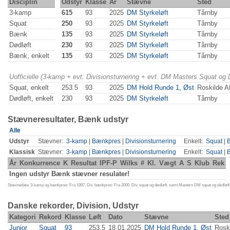
Disciplin
Udstyr
Klasse
År
Stævne
Sted
3-kamp
615
93
2025
DM Styrkeløft
Tårnby
Squat
250
93
2025
DM Styrkeløft
Tårnby
Bænk
135
93
2025
DM Styrkeløft
Tårnby
Dødløft
230
93
2025
DM Styrkeløft
Tårnby
Bænk, enkelt
135
93
2025
DM Styrkeløft
Tårnby
Uofficielle (3-kamp + evt. Divisionsturnering + evt. DM Masters Squat og
Squat, enkelt
253.5
93
2025
DM Hold Runde 1, Øst
Roskilde 
Dødløft, enkelt
230
93
2025
DM Styrkeløft
Tårnby
Stævneresultater, Bænk udstyr
Alle
Udstyr
Stævner:
3-kamp
|
Bænkpres
|
Divisionsturnering
Enkelt:
Squat
|
Klassisk
Stævner:
3-kamp
|
Bænkpres
|
Divisionsturnering
Enkelt:
Squat
|
År
Konkurrence
K
Resultat
IPF-P
Wilks
#
Kl.
Vægt
A
S
Klub
Rek
Ingen udstyr Bænk stævner resulater!
Stævnedata: 3-kamp og bænkpres: Fra 1997. Div. bænkpres: Fra 2000. Div. squat og dødløft, samt Masters DM squat og dødløft:
Danske rekorder, Division, Udstyr
Kategori
Rekord
Klasse
Løft
Dato
Stævne
Sted
Junior
Squat
93
253.5
18.01.2025
DM Hold Runde 1, Øst
Rosk