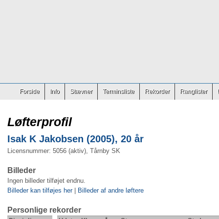
Forside
Info
Stævner
Terminsliste
Rekorder
Ranglister
Løfterprofil
Isak K Jakobsen (2005), 20 år
Licensnummer: 5056 (aktiv), Tårnby SK
Billeder
Ingen billeder tilføjet endnu.
Billeder kan tilføjes her
|
Billeder af andre løftere
Personlige rekorder