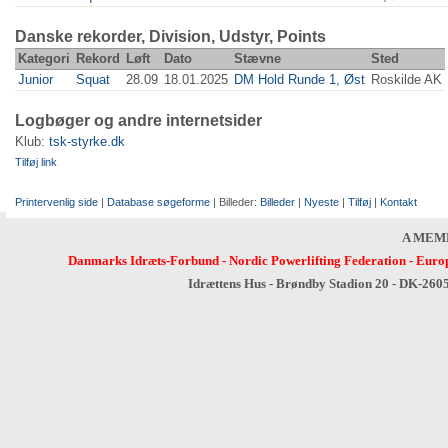
Danske rekorder, Division, Udstyr, Points
Kategori
Rekord
Løft
Dato
Stævne
Sted
Junior
Squat
28.09
18.01.2025
DM Hold Runde 1, Øst
Roskilde AK
Logbøger og andre internetsider
Klub:
tsk-styrke.dk
Tilføj link
Printervenlig side
|
Database søgeforme
| Billeder:
Billeder
|
Nyeste
|
Tilføj
|
Kontakt
A MEM
Danmarks Idræts-Forbund
-
Nordic Powerlifting Federation
-
Europ
Idrættens Hus - Brøndby Stadion 20 - DK-260