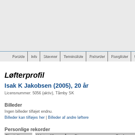
Forside
Info
Stævner
Terminsliste
Rekorder
Ranglister
Løfterprofil
Isak K Jakobsen (2005), 20 år
Licensnummer: 5056 (aktiv), Tårnby SK
Billeder
Ingen billeder tilføjet endnu.
Billeder kan tilføjes her
|
Billeder af andre løftere
Personlige rekorder