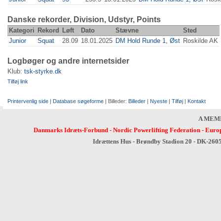
Danske rekorder, Division, Udstyr, Points
Kategori
Rekord
Løft
Dato
Stævne
Sted
Junior
Squat
28.09
18.01.2025
DM Hold Runde 1, Øst
Roskilde AK
Logbøger og andre internetsider
Klub:
tsk-styrke.dk
Tilføj link
Printervenlig side
|
Database søgeforme
| Billeder:
Billeder
|
Nyeste
|
Tilføj
|
Kontakt
A MEM
Danmarks Idræts-Forbund
-
Nordic Powerlifting Federation
-
Europ
Idrættens Hus - Brøndby Stadion 20 - DK-260