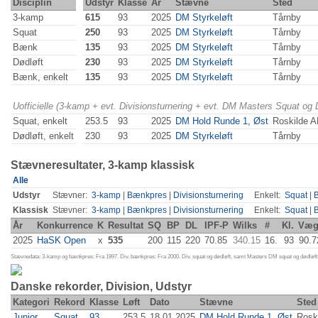
Disciplin
Udstyr
Klasse
År
Stævne
Sted
3-kamp
615
93
2025
DM Styrkeløft
Tårnby
Squat
250
93
2025
DM Styrkeløft
Tårnby
Bænk
135
93
2025
DM Styrkeløft
Tårnby
Dødløft
230
93
2025
DM Styrkeløft
Tårnby
Bænk, enkelt
135
93
2025
DM Styrkeløft
Tårnby
Uofficielle (3-kamp + evt. Divisionsturnering + evt. DM Masters Squat og
Squat, enkelt
253.5
93
2025
DM Hold Runde 1, Øst
Roskilde 
Dødløft, enkelt
230
93
2025
DM Styrkeløft
Tårnby
Stævneresultater, 3-kamp klassisk
Alle
Udstyr
Stævner:
3-kamp
|
Bænkpres
|
Divisionsturnering
Enkelt:
Squat
|
Klassisk
Stævner:
3-kamp
|
Bænkpres
|
Divisionsturnering
Enkelt:
Squat
|
År
Konkurrence
K
Resultat
SQ
BP
DL
IPF-P
Wilks
#
Kl.
Væg
2025
HaSK Open
x
535
200
115
220
70.85
340.15
16.
93
90.7
Stævnedata: 3-kamp og bænkpres: Fra 1997. Div. bænkpres: Fra 2000. Div. squat og dødløft, samt Masters DM squat og dødløft:
Danske rekorder, Division, Udstyr
Kategori
Rekord
Klasse
Løft
Dato
Stævne
Sted
Junior
Squat
93
253.5
18.01.2025
DM Hold Runde 1, Øst
Rosk