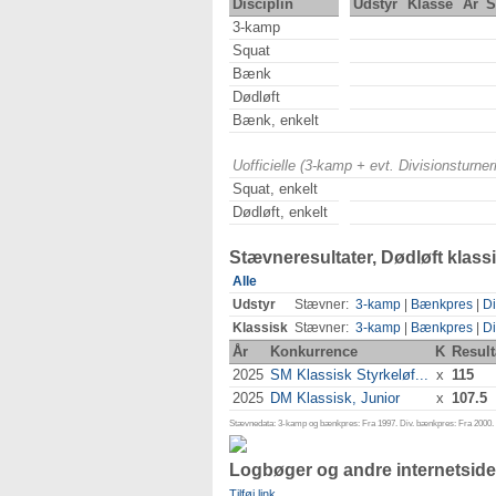
Disciplin
Udstyr
Klasse
År
S
3-kamp
Squat
Bænk
Dødløft
Bænk, enkelt
Uofficielle (3-kamp + evt. Divisionsturn
Squat, enkelt
Dødløft, enkelt
Stævneresultater, Dødløft klass
Alle
Udstyr
Stævner:
3-kamp
|
Bænkpres
|
Di
Klassisk
Stævner:
3-kamp
|
Bænkpres
|
Di
År
Konkurrence
K
Result
2025
SM Klassisk Styrkeløf...
x
115
2025
DM Klassisk, Junior
x
107.5
Stævnedata: 3-kamp og bænkpres: Fra 1997. Div. bænkpres: Fra 2000. D
Logbøger og andre internetside
Tilføj link