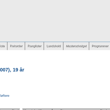
iste
Rekorder
Ranglister
Landshold
Masterudvalget
Programmer
007), 19 år
 løftere