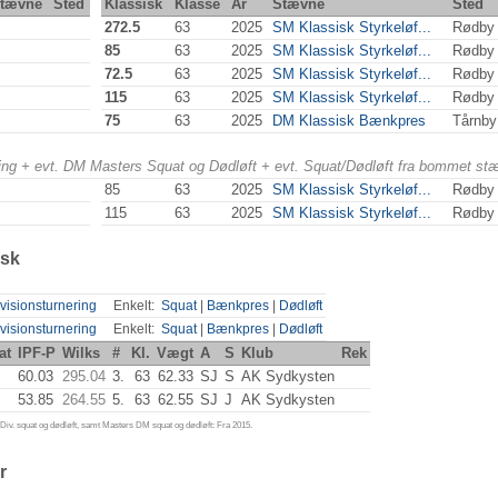
tævne
Sted
Klassisk
Klasse
År
Stævne
Sted
272.5
63
2025
SM Klassisk Styrkeløf...
Rødby
85
63
2025
SM Klassisk Styrkeløf...
Rødby
72.5
63
2025
SM Klassisk Styrkeløf...
Rødby
115
63
2025
SM Klassisk Styrkeløf...
Rødby
75
63
2025
DM Klassisk Bænkpres
Tårnb
ering + evt. DM Masters Squat og Dødløft + evt. Squat/Dødløft fra bommet st
85
63
2025
SM Klassisk Styrkeløf...
Rødby
115
63
2025
SM Klassisk Styrkeløf...
Rødby
isk
visionsturnering
Enkelt:
Squat
|
Bænkpres
|
Dødløft
visionsturnering
Enkelt:
Squat
|
Bænkpres
|
Dødløft
at
IPF-P
Wilks
#
Kl.
Vægt
A
S
Klub
Rek
60.03
295.04
3.
63
62.33
SJ
S
AK Sydkysten
53.85
264.55
5.
63
62.55
SJ
J
AK Sydkysten
iv. squat og dødløft, samt Masters DM squat og dødløft: Fra 2015.
r