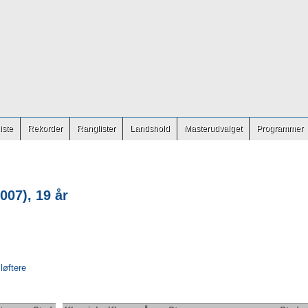
iste
Rekorder
Ranglister
Landshold
Masterudvalget
Programmer
007), 19 år
 løftere