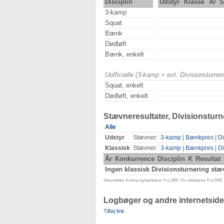
Disciplin
Udstyr
Klasse
År
S
3-kamp
Squat
Bænk
Dødløft
Bænk, enkelt
Uofficielle (3-kamp + evt. Divisionsturn
Squat, enkelt
Dødløft, enkelt
Stævneresultater, Divisionsturn
Alle
Udstyr
Stævner:
3-kamp
|
Bænkpres
|
Di
Klassisk
Stævner:
3-kamp
|
Bænkpres
|
Di
År
Konkurrence
Disciplin
K
Resultat
Ingen klassisk Divisionsturnering stæv
Stævnedata: 3-kamp og bænkpres: Fra 1997. Div. bænkpres: Fra 2000. D
Logbøger og andre internetside
Tilføj link