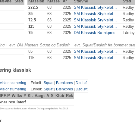
tævne
Sted
Klassisk
Klasse
År
Stævne
Sted
272.5
63
2025
SM Klassisk Styrkeløf...
Rødby
85
63
2025
SM Klassisk Styrkeløf...
Rødby
72.5
63
2025
SM Klassisk Styrkeløf...
Rødby
115
63
2025
SM Klassisk Styrkeløf...
Rødby
75
63
2025
DM Klassisk Bænkpres
Tårnb
ering + evt. DM Masters Squat og Dødløft + evt. Squat/Dødløft fra bommet st
85
63
2025
SM Klassisk Styrkeløf...
Rødby
115
63
2025
SM Klassisk Styrkeløf...
Rødby
ering klassisk
visionsturnering
Enkelt:
Squat
|
Bænkpres
|
Dødløft
visionsturnering
Enkelt:
Squat
|
Bænkpres
|
Dødløft
IPF-P
Wilks
#
Kl.
Vægt
A
S
Klub
Rek
ner resulater!
iv. squat og dødløft, samt Masters DM squat og dødløft: Fra 2015.
r