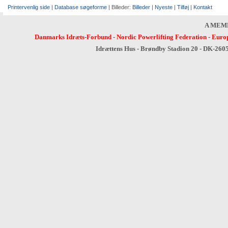
Printervenlig side
|
Database søgeforme
| Billeder:
Billeder
|
Nyeste
|
Tilføj
|
Kontakt
A MEM
Danmarks Idræts-Forbund
-
Nordic Powerlifting Federation
-
Europ
Idrættens Hus - Brøndby Stadion 20 - DK-260