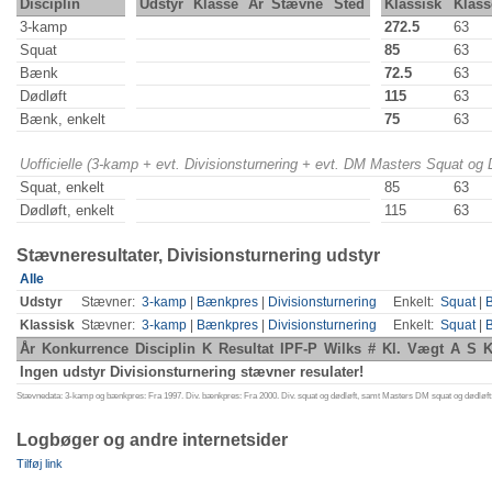
Disciplin
Udstyr
Klasse
År
Stævne
Sted
Klassisk
Klass
3-kamp
272.5
63
Squat
85
63
Bænk
72.5
63
Dødløft
115
63
Bænk, enkelt
75
63
Uofficielle (3-kamp + evt. Divisionsturnering + evt. DM Masters Squat og
Squat, enkelt
85
63
Dødløft, enkelt
115
63
Stævneresultater, Divisionsturnering udstyr
Alle
Udstyr
Stævner:
3-kamp
|
Bænkpres
|
Divisionsturnering
Enkelt:
Squat
|
Klassisk
Stævner:
3-kamp
|
Bænkpres
|
Divisionsturnering
Enkelt:
Squat
|
År
Konkurrence
Disciplin
K
Resultat
IPF-P
Wilks
#
Kl.
Vægt
A
S
K
Ingen udstyr Divisionsturnering stævner resulater!
Stævnedata: 3-kamp og bænkpres: Fra 1997. Div. bænkpres: Fra 2000. Div. squat og dødløft, samt Masters DM squat og dødløft:
Logbøger og andre internetsider
Tilføj link