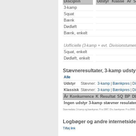
Disciplin
Udstyr
Klasse
År
S
3-kamp
Squat
Bænk
Dødløft
Bænk, enkelt
Uofficielle (3-kamp + evt. Divisionsturn
Squat, enkelt
Dødløft, enkelt
Stævneresultater, 3-kamp udsty
Alle
Udstyr
Stævner:
3-kamp
|
Bænkpres
|
Di
Klassisk
Stævner:
3-kamp
|
Bænkpres
|
Di
År
Konkurrence
K
Resultat
SQ
BP
D
Ingen udstyr 3-kamp stævner resulater
Stævnedata: 3-kamp og bænkpres: Fra 1997. Div. bænkpres: Fra 2000. D
Logbøger og andre internetside
Tilføj link