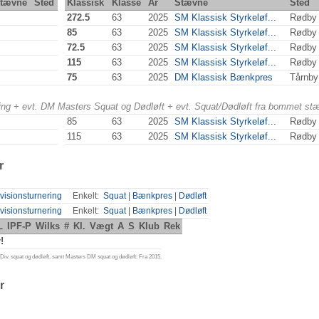
tævne
Sted
Klassisk
Klasse
År
Stævne
Sted
272.5
63
2025
SM Klassisk Styrkeløf...
Rødby
85
63
2025
SM Klassisk Styrkeløf...
Rødby
72.5
63
2025
SM Klassisk Styrkeløf...
Rødby
115
63
2025
SM Klassisk Styrkeløf...
Rødby
75
63
2025
DM Klassisk Bænkpres
Tårnb
ering + evt. DM Masters Squat og Dødløft + evt. Squat/Dødløft fra bommet st
85
63
2025
SM Klassisk Styrkeløf...
Rødby
115
63
2025
SM Klassisk Styrkeløf...
Rødby
r
visionsturnering
Enkelt:
Squat
|
Bænkpres
|
Dødløft
visionsturnering
Enkelt:
Squat
|
Bænkpres
|
Dødløft
L
IPF-P
Wilks
#
Kl.
Vægt
A
S
Klub
Rek
!
iv. squat og dødløft, samt Masters DM squat og dødløft: Fra 2015.
r