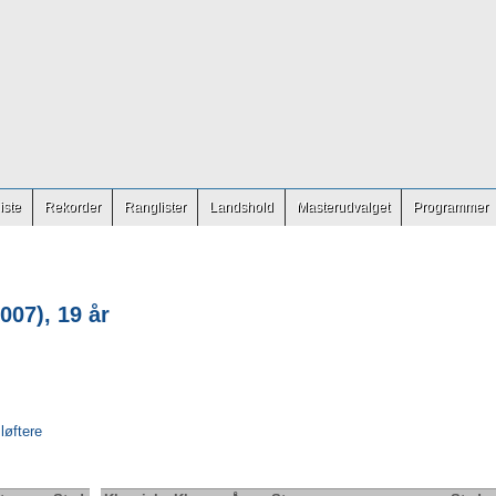
iste
Rekorder
Ranglister
Landshold
Masterudvalget
Programmer
007), 19 år
 løftere