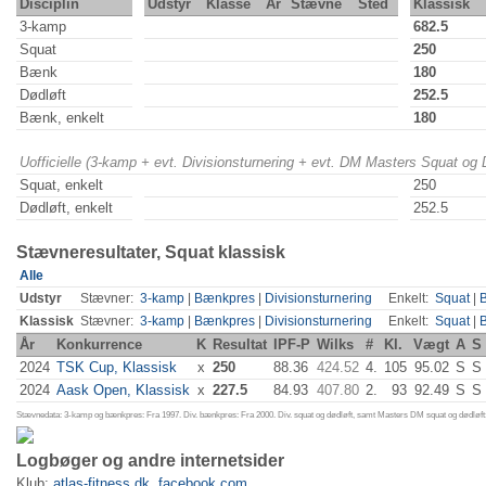
Disciplin
Udstyr
Klasse
År
Stævne
Sted
Klassisk
3-kamp
682.5
Squat
250
Bænk
180
Dødløft
252.5
Bænk, enkelt
180
Uofficielle (3-kamp + evt. Divisionsturnering + evt. DM Masters Squat og
Squat, enkelt
250
Dødløft, enkelt
252.5
Stævneresultater, Squat klassisk
Alle
Udstyr
Stævner:
3-kamp
|
Bænkpres
|
Divisionsturnering
Enkelt:
Squat
|
Klassisk
Stævner:
3-kamp
|
Bænkpres
|
Divisionsturnering
Enkelt:
Squat
|
År
Konkurrence
K
Resultat
IPF-P
Wilks
#
Kl.
Vægt
A
S
2024
TSK Cup, Klassisk
x
250
88.36
424.52
4.
105
95.02
S
S
2024
Aask Open, Klassisk
x
227.5
84.93
407.80
2.
93
92.49
S
S
Stævnedata: 3-kamp og bænkpres: Fra 1997. Div. bænkpres: Fra 2000. Div. squat og dødløft, samt Masters DM squat og dødløft:
Logbøger og andre internetsider
Klub:
atlas-fitness.dk
,
facebook.com