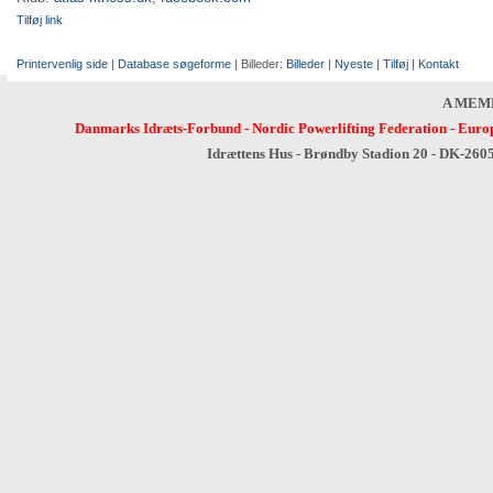
Tilføj link
Printervenlig side
|
Database søgeforme
| Billeder:
Billeder
|
Nyeste
|
Tilføj
|
Kontakt
A MEM
Danmarks Idræts-Forbund
-
Nordic Powerlifting Federation
-
Europ
Idrættens Hus - Brøndby Stadion 20 - DK-260