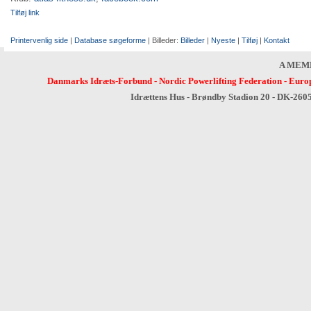
Tilføj link
Printervenlig side
|
Database søgeforme
| Billeder:
Billeder
|
Nyeste
|
Tilføj
|
Kontakt
A MEM
Danmarks Idræts-Forbund
-
Nordic Powerlifting Federation
-
Europ
Idrættens Hus - Brøndby Stadion 20 - DK-260