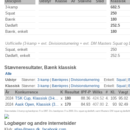
Disciplin
Udstyr
Klasse
År
Stævne
Sted
Klassisk
3-kamp
682.5
Squat
250
Bænk
180
Dødløft
252.5
Bænk, enkelt
180
Uofficielle (3-kamp + evt. Divisionsturnering + evt. DM Masters Squat og
Squat, enkelt
250
Dødløft, enkelt
252.5
Stævneresultater, Bænk klassisk
Alle
Udstyr
Stævner:
3-kamp
|
Bænkpres
|
Divisionsturnering
Enkelt:
Squat
|
Klassisk
Stævner:
3-kamp
|
Bænkpres
|
Divisionsturnering
Enkelt:
Squat
|
År
Konkurrence
K
Resultat
IPF-P
Wilks
#
Kl.
Vægt
2024
TSK Cup, Klassisk (3-k...
x
180
88.36
424.52
4.
105
95.02
2024
Aask Open, Klassisk (3...
x
170
84.93
407.80
2.
93
92.49
Stævnedata: 3-kamp og bænkpres: Fra 1997. Div. bænkpres: Fra 2000. Div. squat og dødløft, samt Masters DM squat og dødløft:
Logbøger og andre internetsider
Klub:
atlas-fitness.dk
,
facebook.com