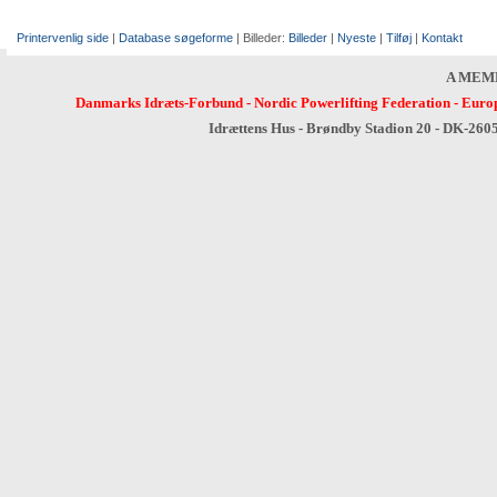
Printervenlig side
|
Database søgeforme
| Billeder:
Billeder
|
Nyeste
|
Tilføj
|
Kontakt
A MEM
Danmarks Idræts-Forbund
-
Nordic Powerlifting Federation
-
Europ
Idrættens Hus - Brøndby Stadion 20 - DK-260