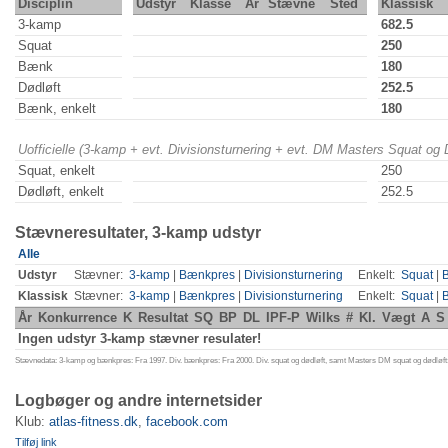
Disciplin
Udstyr
Klasse
År
Stævne
Sted
Klassisk
3-kamp
682.5
Squat
250
Bænk
180
Dødløft
252.5
Bænk, enkelt
180
Uofficielle (3-kamp + evt. Divisionsturnering + evt. DM Masters Squat og
Squat, enkelt
250
Dødløft, enkelt
252.5
Stævneresultater, 3-kamp udstyr
Alle
Udstyr
Stævner:
3-kamp
|
Bænkpres
|
Divisionsturnering
Enkelt:
Squat
|
Klassisk
Stævner:
3-kamp
|
Bænkpres
|
Divisionsturnering
Enkelt:
Squat
|
År
Konkurrence
K
Resultat
SQ
BP
DL
IPF-P
Wilks
#
Kl.
Vægt
A
S
Ingen udstyr 3-kamp stævner resulater!
Stævnedata: 3-kamp og bænkpres: Fra 1997. Div. bænkpres: Fra 2000. Div. squat og dødløft, samt Masters DM squat og dødløft:
Logbøger og andre internetsider
Klub:
atlas-fitness.dk
,
facebook.com
Tilføj link