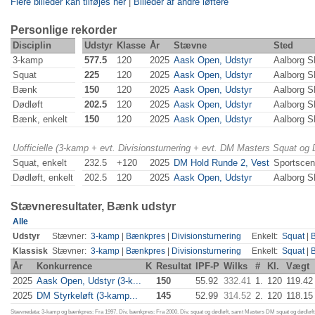
Flere billeder kan tilføjes her
|
Billeder af andre løftere
Personlige rekorder
Disciplin
Udstyr
Klasse
År
Stævne
Sted
3-kamp
577.5
120
2025
Aask Open, Udstyr
Aalborg 
Squat
225
120
2025
Aask Open, Udstyr
Aalborg 
Bænk
150
120
2025
Aask Open, Udstyr
Aalborg 
Dødløft
202.5
120
2025
Aask Open, Udstyr
Aalborg 
Bænk, enkelt
150
120
2025
Aask Open, Udstyr
Aalborg 
Uofficielle (3-kamp + evt. Divisionsturnering + evt. DM Masters Squat og
Squat, enkelt
232.5
+120
2025
DM Hold Runde 2, Vest
Sportscen
Dødløft, enkelt
202.5
120
2025
Aask Open, Udstyr
Aalborg 
Stævneresultater, Bænk udstyr
Alle
Udstyr
Stævner:
3-kamp
|
Bænkpres
|
Divisionsturnering
Enkelt:
Squat
|
Klassisk
Stævner:
3-kamp
|
Bænkpres
|
Divisionsturnering
Enkelt:
Squat
|
År
Konkurrence
K
Resultat
IPF-P
Wilks
#
Kl.
Vægt
2025
Aask Open, Udstyr (3-k...
150
55.92
332.41
1.
120
119.42
2025
DM Styrkeløft (3-kamp...
145
52.99
314.52
2.
120
118.15
Stævnedata: 3-kamp og bænkpres: Fra 1997. Div. bænkpres: Fra 2000. Div. squat og dødløft, samt Masters DM squat og dødløft: