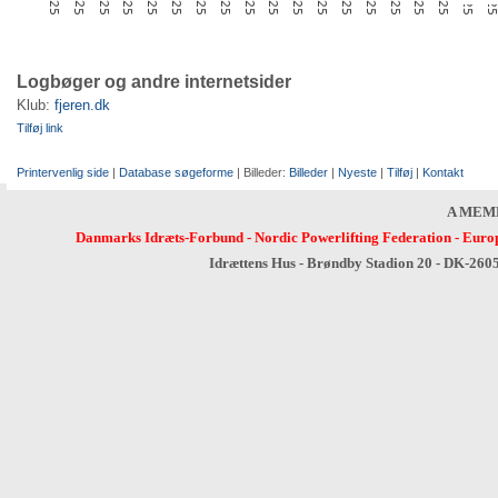
Logbøger og andre internetsider
Klub:
fjeren.dk
Tilføj link
Printervenlig side
|
Database søgeforme
| Billeder:
Billeder
|
Nyeste
|
Tilføj
|
Kontakt
A MEM
Danmarks Idræts-Forbund
-
Nordic Powerlifting Federation
-
Europ
Idrættens Hus - Brøndby Stadion 20 - DK-260