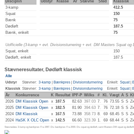
Disciplin
Udstyr
Klasse
År
Stævne
Sted
Klassisk
3-kamp
412.5
Squat
150
Bænk
75
Dødløft
187.5
Bænk, enkelt
75
Uofficielle (3-kamp + evt. Divisionsturnering + evt. DM Masters Squat og
Squat, enkelt
150
Dødløft, enkelt
187.5
Stævneresultater, Dødløft klassisk
Alle
Udstyr
Stævner:
3-kamp
|
Bænkpres
|
Divisionsturnering
Enkelt:
Squat
|
Klassisk
Stævner:
3-kamp
|
Bænkpres
|
Divisionsturnering
Enkelt:
Squat
|
År
Konkurrence
K
Resultat
IPF-P
Wilks
#
Kl.
Vægt
A
S
K
2026
DM Klassisk Open
x
187.5
82.63
397.03
7.
76
73.55
S
S
Zi
2025
DM Klassisk Open
x
182.5
81.90
394.63
7.
76
72.18
S
S
Zi
2024
DM Klassisk
x
167.5
73.88
358.73
8.
69
68.45
S
S
Zi
2024
HaSK X OLC Open
x
142.5
66.60
323.39
1.
69
68.44
S
S
Zi
Stævnedata: 3-kamp og bænkpres: Fra 1997. Div. bænkpres: Fra 2000. Div. squat og dødløft, samt Masters DM squat og dødløft: