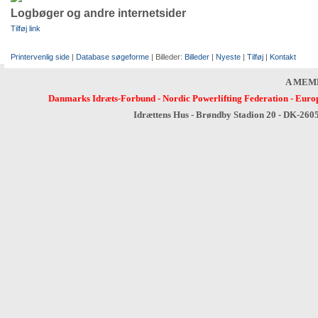
Logbøger og andre internetsider
Tilføj link
Printervenlig side
|
Database søgeforme
| Billeder:
Billeder
|
Nyeste
|
Tilføj
|
Kontakt
A MEM
Danmarks Idræts-Forbund
-
Nordic Powerlifting Federation
-
Europ
Idrættens Hus - Brøndby Stadion 20 - DK-260