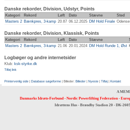
Danske rekorder, Division, Udstyr, Points
Kategori
Rekord
Løft
Dato
Stævne
Sted
Masters 2
Bænkpres, 3-kamp
20.87
06.12.2025
DM Hold Finale
Odense
Danske rekorder, Division, Klassisk, Points
Kategori
Rekord
Løft
Dato
Stævne
Masters 2
Bænkpres, 3-kamp
21.06
20.01.2024
DM Hold Runde 1, Øst
Logbøger og andre internetsider
Klub:
ksk-styrke.dk
Tilføj link
Printervenlig side
|
Database søgeforme
| Billeder:
Billeder
|
Nyeste
|
Tilføj
|
Kontakt
A MEM
Danmarks Idræts-Forbund
-
Nordic Powerlifting Federation
-
Europ
Idrættens Hus - Brøndby Stadion 20 - DK-260