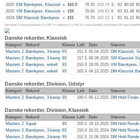
2025
EM Bænkpres, Klassisk
x
162.5
78.35
103.74
3.
93
90.00
M
2025
VM Bænkpres, Klassisk
x
155
78.60
104.63
6.
83
81.48
M
2024
DM Klassisk Bænkpres
x
151
76.70
102.12
1.
83
81.22
M
Stævnedata: 3-kamp og bænkpres: Fra 1997. Div. bænkpres: Fra 2000. Div. squat og dødløft, samt Masters DM squat og dødløft:
Danske rekorder, Klassisk
Kategori
Rekord
Klasse
Løft
Dato
Stævne
Masters 2
Bænkpres, 3-kamp
83
151.5
05.04.2025
DM Klassisk, Su
Masters 2
Bænkpres, 3-kamp
93
157.5
06.09.2025
SM Klassisk Sty
Masters 2
Bænkpres, enkelt
83
155.0
18.05.2025
VM Bænkpres, 
Masters 2
Bænkpres, enkelt
93
165.5
04.10.2025
DM Klassisk B
Danske rekorder, Division, Udstyr
Kategori
Rekord
Klasse
Løft
Dato
Stævne
Masters 2
Bænkpres, 3-kamp
93
190.5
06.12.2025
DM Hold Finale
Danske rekorder, Division, Klassisk
Kategori
Rekord
Klasse
Løft
Dato
Stævne
Masters 2
Squat
93
200.5
18.10.2025
DM Hold Runde 
Masters 2
Bænkpres, 3-kamp
83
150.0
20.01.2024
DM Hold Runde 
Masters 2
Bænkpres, 3-kamp
93
152.5
15.06.2024
DM Hold Runde 