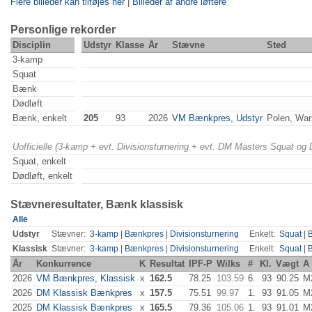
Flere billeder kan tilføjes her
|
Billeder af andre løftere
Personlige rekorder
Disciplin
Udstyr
Klasse
År
Stævne
Sted
3-kamp
Squat
Bænk
Dødløft
Bænk, enkelt
205
93
2026
VM Bænkpres, Udstyr
Polen, Wa
Uofficielle (3-kamp + evt. Divisionsturnering + evt. DM Masters Squat og
Squat, enkelt
Dødløft, enkelt
Stævneresultater, Bænk klassisk
Alle
Udstyr
Stævner:
3-kamp
|
Bænkpres
|
Divisionsturnering
Enkelt:
Squat
|
Klassisk
Stævner:
3-kamp
|
Bænkpres
|
Divisionsturnering
Enkelt:
Squat
|
År
Konkurrence
K
Resultat
IPF-P
Wilks
#
Kl.
Vægt
A
2026
VM Bænkpres, Klassisk
x
162.5
78.25
103.59
6.
93
90.25
M
2026
DM Klassisk Bænkpres
x
157.5
75.51
99.97
1.
93
91.05
M
2025
DM Klassisk Bænkpres
x
165.5
79.36
105.06
1.
93
91.01
M