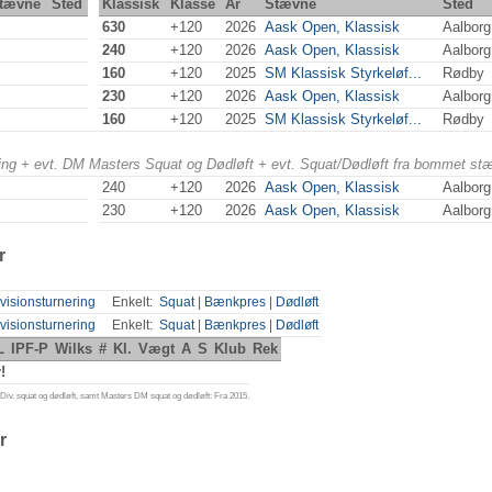
tævne
Sted
Klassisk
Klasse
År
Stævne
Sted
630
+120
2026
Aask Open, Klassisk
Aalbor
240
+120
2026
Aask Open, Klassisk
Aalbor
160
+120
2025
SM Klassisk Styrkeløf...
Rødby
230
+120
2026
Aask Open, Klassisk
Aalbor
160
+120
2025
SM Klassisk Styrkeløf...
Rødby
ering + evt. DM Masters Squat og Dødløft + evt. Squat/Dødløft fra bommet st
240
+120
2026
Aask Open, Klassisk
Aalbor
230
+120
2026
Aask Open, Klassisk
Aalbor
r
visionsturnering
Enkelt:
Squat
|
Bænkpres
|
Dødløft
visionsturnering
Enkelt:
Squat
|
Bænkpres
|
Dødløft
L
IPF-P
Wilks
#
Kl.
Vægt
A
S
Klub
Rek
!
iv. squat og dødløft, samt Masters DM squat og dødløft: Fra 2015.
r