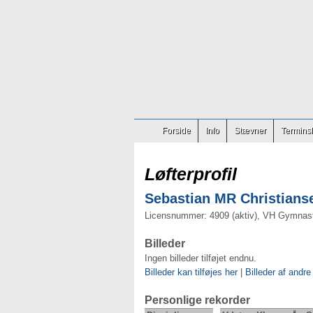
Forside
Info
Stævner
Terminsl
Løfterprofil
Sebastian MR Christianse
Licensnummer: 4909 (aktiv), VH Gymnast
Billeder
Ingen billeder tilføjet endnu.
Billeder kan tilføjes her
|
Billeder af andre
Personlige rekorder