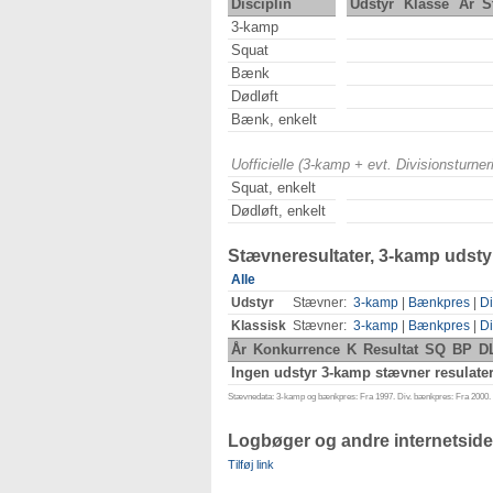
Disciplin
Udstyr
Klasse
År
S
3-kamp
Squat
Bænk
Dødløft
Bænk, enkelt
Uofficielle (3-kamp + evt. Divisionsturn
Squat, enkelt
Dødløft, enkelt
Stævneresultater, 3-kamp udsty
Alle
Udstyr
Stævner:
3-kamp
|
Bænkpres
|
Di
Klassisk
Stævner:
3-kamp
|
Bænkpres
|
Di
År
Konkurrence
K
Resultat
SQ
BP
D
Ingen udstyr 3-kamp stævner resulater
Stævnedata: 3-kamp og bænkpres: Fra 1997. Div. bænkpres: Fra 2000. D
Logbøger og andre internetside
Tilføj link