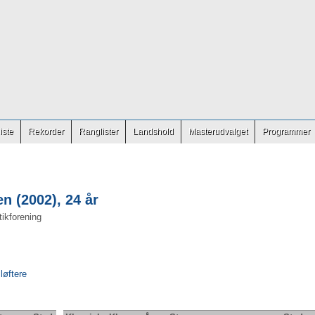
iste
Rekorder
Ranglister
Landshold
Masterudvalget
Programmer
n (2002), 24 år
ikforening
 løftere