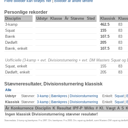
Flere billeder kan tilføjes her
|
Billeder af andre løftere
Personlige rekorder
Disciplin
Udstyr
Klasse
År
Stævne
Sted
Klassisk
Klas
3-kamp
462.5
83
Squat
155
83
Bænk
107.5
83
Dødløft
205
83
Bænk, enkelt
107.5
83
Uofficielle (3-kamp + evt. Divisionsturnering + evt. DM Masters Squat og
Squat, enkelt
155
83
Dødløft, enkelt
205
83
Stævneresultater, Divisionsturnering klassisk
Alle
Udstyr
Stævner:
3-kamp
|
Bænkpres
|
Divisionsturnering
Enkelt:
Squat
|
Klassisk
Stævner:
3-kamp
|
Bænkpres
|
Divisionsturnering
Enkelt:
Squat
|
År
Konkurrence
Disciplin
K
Resultat
IPF-P
Wilks
#
Kl.
Vægt
A
S
K
Ingen klassisk Divisionsturnering stævner resulater!
Stævnedata: 3-kamp og bænkpres: Fra 1997. Div. bænkpres: Fra 2000. Div. squat og dødløft, samt Masters DM squat og dødløft: