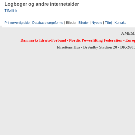
Logbøger og andre internetsider
Tilføj link
Printervenlig side
|
Database søgeforme
| Billeder:
Billeder
|
Nyeste
|
Tilføj
|
Kontakt
A MEM
Danmarks Idræts-Forbund
-
Nordic Powerlifting Federation
-
Europ
Idrættens Hus - Brøndby Stadion 20 - DK-260