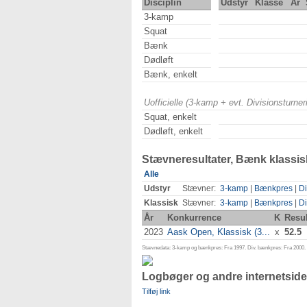
Disciplin
Udstyr
Klasse
År
3-kamp
Squat
Bænk
Dødløft
Bænk, enkelt
Uofficielle (3-kamp + evt. Divisionsturn
Squat, enkelt
Dødløft, enkelt
Stævneresultater, Bænk klassis
Alle
Udstyr
Stævner:
3-kamp
|
Bænkpres
|
Di
Klassisk
Stævner:
3-kamp
|
Bænkpres
|
Di
År
Konkurrence
K
Resul
2023
Aask Open, Klassisk (3...
x
52.5
Stævnedata: 3-kamp og bænkpres: Fra 1997. Div. bænkpres: Fra 2000. D
Logbøger og andre internetside
Tilføj link