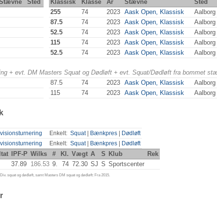
Stævne
Sted
Klassisk
Klasse
År
Stævne
Sted
255
74
2023
Aask Open, Klassisk
Aalborg
87.5
74
2023
Aask Open, Klassisk
Aalborg
52.5
74
2023
Aask Open, Klassisk
Aalborg
115
74
2023
Aask Open, Klassisk
Aalborg
52.5
74
2023
Aask Open, Klassisk
Aalborg
ering + evt. DM Masters Squat og Dødløft + evt. Squat/Dødløft fra bommet st
87.5
74
2023
Aask Open, Klassisk
Aalborg
115
74
2023
Aask Open, Klassisk
Aalborg
k
visionsturnering
Enkelt:
Squat
|
Bænkpres
|
Dødløft
visionsturnering
Enkelt:
Squat
|
Bænkpres
|
Dødløft
tat
IPF-P
Wilks
#
Kl.
Vægt
A
S
Klub
Rek
37.89
186.53
9.
74
72.30
SJ
S
Sportscenter
iv. squat og dødløft, samt Masters DM squat og dødløft: Fra 2015.
r