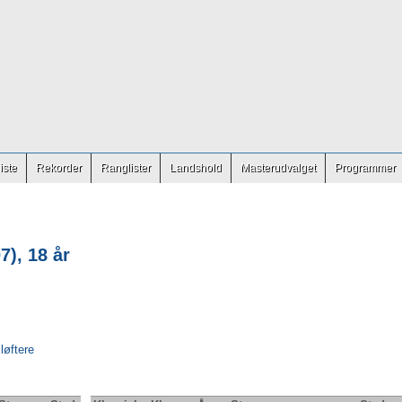
iste
Rekorder
Ranglister
Landshold
Masterudvalget
Programmer
7), 18 år
 løftere