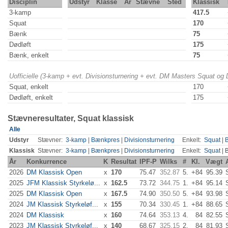
Disciplin
Udstyr
Klasse
År
Stævne
Sted
Klassisk
3-kamp
417.5
Squat
170
Bænk
75
Dødløft
175
Bænk, enkelt
75
Uofficielle (3-kamp + evt. Divisionsturnering + evt. DM Masters Squat og
Squat, enkelt
170
Dødløft, enkelt
175
Stævneresultater, Squat klassisk
Alle
Udstyr
Stævner:
3-kamp
|
Bænkpres
|
Divisionsturnering
Enkelt:
Squat
|
Klassisk
Stævner:
3-kamp
|
Bænkpres
|
Divisionsturnering
Enkelt:
Squat
|
År
Konkurrence
K
Resultat
IPF-P
Wilks
#
Kl.
Vægt
2026
DM Klassisk Open
x
170
75.47
352.87
5.
+84
95.39
2025
JFM Klassisk Styrkelø...
x
162.5
73.72
344.75
1.
+84
95.14
2025
DM Klassisk Open
x
167.5
74.90
350.50
5.
+84
93.98
2024
JM Klassisk Styrkeløf...
x
155
70.34
330.45
1.
+84
88.65
2024
DM Klassisk
x
160
74.64
353.13
4.
84
82.55
2023
JM Klassisk Styrkeløf...
x
140
68.67
325.15
2.
84
81.93