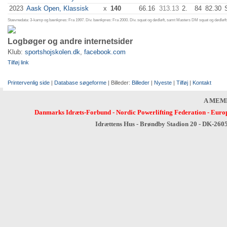
2023
Aask Open, Klassisk
x
140
66.16
313.13
2.
84
82.30
Stævnedata: 3-kamp og bænkpres: Fra 1997. Div. bænkpres: Fra 2000. Div. squat og dødløft, samt Masters DM squat og dødløft:
Logbøger og andre internetsider
Klub:
sportshojskolen.dk
,
facebook.com
Tilføj link
Printervenlig side
|
Database søgeforme
| Billeder:
Billeder
|
Nyeste
|
Tilføj
|
Kontakt
A MEM
Danmarks Idræts-Forbund
-
Nordic Powerlifting Federation
-
Europ
Idrættens Hus - Brøndby Stadion 20 - DK-260