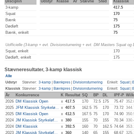
Disciplin
Udstyr
Klasse
År
Stævne
Sted
Klassisk
3-kamp
417.5
Squat
170
Bænk
75
Dødløft
175
Bænk, enkelt
75
Uofficielle (3-kamp + evt. Divisionsturnering + evt. DM Masters Squat og
Squat, enkelt
170
Dødløft, enkelt
175
Stævneresultater, 3-kamp klassisk
Alle
Udstyr
Stævner:
3-kamp
|
Bænkpres
|
Divisionsturnering
Enkelt:
Squat
|
Klassisk
Stævner:
3-kamp
|
Bænkpres
|
Divisionsturnering
Enkelt:
Squat
|
År
Konkurrence
K
Resultat
SQ
BP
DL
IPF-P
Wil
2026
DM Klassisk Open
x
417.5
170
72.5
175
75.47
352.
2025
JFM Klassisk Styrkelø...
x
407.5
162.5
75
170
73.72
344.
2025
DM Klassisk Open
x
412.5
167.5
75
170
74.90
350.
2024
JM Klassisk Styrkeløf...
x
380
155
70
155
70.34
330.
2024
DM Klassisk
x
392.5
160
70
162.5
74.64
353.
2023
JM Klassisk Styrkeløf...
x
360
140
65
155
68.67
325.