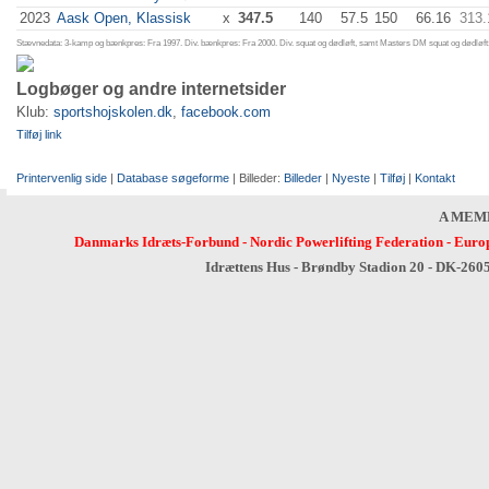
2023
Aask Open, Klassisk
x
347.5
140
57.5
150
66.16
313.
Stævnedata: 3-kamp og bænkpres: Fra 1997. Div. bænkpres: Fra 2000. Div. squat og dødløft, samt Masters DM squat og dødløft:
Logbøger og andre internetsider
Klub:
sportshojskolen.dk
,
facebook.com
Tilføj link
Printervenlig side
|
Database søgeforme
| Billeder:
Billeder
|
Nyeste
|
Tilføj
|
Kontakt
A MEM
Danmarks Idræts-Forbund
-
Nordic Powerlifting Federation
-
Europ
Idrættens Hus - Brøndby Stadion 20 - DK-260