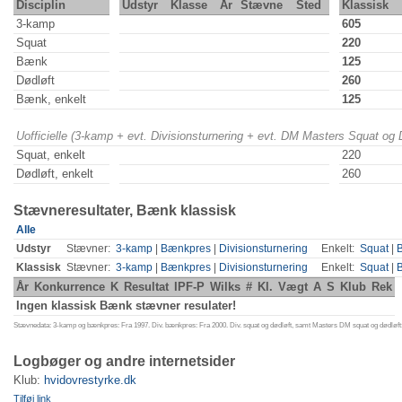
Disciplin
Udstyr
Klasse
År
Stævne
Sted
Klassisk
3-kamp
605
Squat
220
Bænk
125
Dødløft
260
Bænk, enkelt
125
Uofficielle (3-kamp + evt. Divisionsturnering + evt. DM Masters Squat og
Squat, enkelt
220
Dødløft, enkelt
260
Stævneresultater, Bænk klassisk
Alle
Udstyr
Stævner:
3-kamp
|
Bænkpres
|
Divisionsturnering
Enkelt:
Squat
|
Klassisk
Stævner:
3-kamp
|
Bænkpres
|
Divisionsturnering
Enkelt:
Squat
|
År
Konkurrence
K
Resultat
IPF-P
Wilks
#
Kl.
Vægt
A
S
Klub
Rek
Ingen klassisk Bænk stævner resulater!
Stævnedata: 3-kamp og bænkpres: Fra 1997. Div. bænkpres: Fra 2000. Div. squat og dødløft, samt Masters DM squat og dødløft:
Logbøger og andre internetsider
Klub:
hvidovrestyrke.dk
Tilføj link