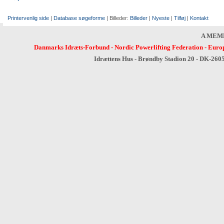
Printervenlig side
|
Database søgeforme
| Billeder:
Billeder
|
Nyeste
|
Tilføj
|
Kontakt
A MEM
Danmarks Idræts-Forbund
-
Nordic Powerlifting Federation
-
Europ
Idrættens Hus - Brøndby Stadion 20 - DK-260