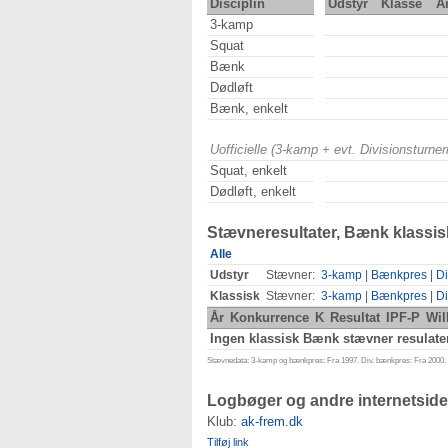
Disciplin
Udstyr
Klasse
Å
3-kamp
Squat
Bænk
Dødløft
Bænk, enkelt
Uofficielle (3-kamp + evt. Divisionsturn
Squat, enkelt
Dødløft, enkelt
Stævneresultater, Bænk klassis
Alle
Udstyr
Stævner:
3-kamp
|
Bænkpres
|
Di
Klassisk
Stævner:
3-kamp
|
Bænkpres
|
Di
År
Konkurrence
K
Resultat
IPF-P
Wil
Ingen klassisk Bænk stævner resulate
Stævnedata: 3-kamp og bænkpres: Fra 1997. Div. bænkpres: Fra 2000. D
Logbøger og andre internetside
Klub:
ak-frem.dk
Tilføj link