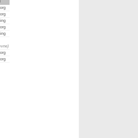
d
org
org
ing
org
ing
ævne)
org
org