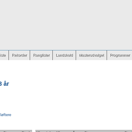
iste
Rekorder
Ranglister
Landshold
Masterudvalget
Programmer
8 år
 løftere