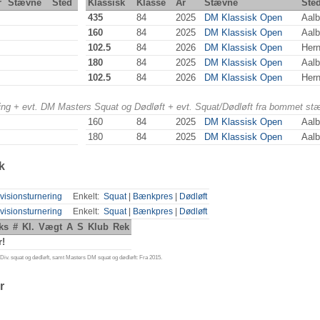
r
Stævne
Sted
Klassisk
Klasse
År
Stævne
Ste
435
84
2025
DM Klassisk Open
Aalb
160
84
2025
DM Klassisk Open
Aalb
102.5
84
2026
DM Klassisk Open
Hern
180
84
2025
DM Klassisk Open
Aalb
102.5
84
2026
DM Klassisk Open
Hern
ering + evt. DM Masters Squat og Dødløft + evt. Squat/Dødløft fra bommet st
160
84
2025
DM Klassisk Open
Aalb
180
84
2025
DM Klassisk Open
Aalb
k
visionsturnering
Enkelt:
Squat
|
Bænkpres
|
Dødløft
visionsturnering
Enkelt:
Squat
|
Bænkpres
|
Dødløft
ks
#
Kl.
Vægt
A
S
Klub
Rek
r!
iv. squat og dødløft, samt Masters DM squat og dødløft: Fra 2015.
r