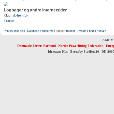
Logbøger og andre internetsider
Klub:
ak-frem.dk
Tilføj link
Printervenlig side
|
Database søgeforme
| Billeder:
Billeder
|
Nyeste
|
Tilføj
|
Kontakt
A MEM
Danmarks Idræts-Forbund
-
Nordic Powerlifting Federation
-
Europ
Idrættens Hus - Brøndby Stadion 20 - DK-260