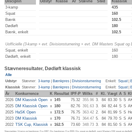
Disciplin
Udstyr
Klasse
År
Stævne
Sted
Klassisk
3-kamp
435
Squat
160
Bænk
102.5
Dødløft
180
Bænk, enkelt
102.5
Uofficielle (3-kamp + evt. Divisionsturnering + evt. DM Masters Squat og
Squat, enkelt
160
Dødløft, enkelt
180
Stævneresultater, Dødløft klassisk
Alle
Udstyr
Stævner:
3-kamp
|
Bænkpres
|
Divisionsturnering
Enkelt:
Squat
|
Klassisk
Stævner:
3-kamp
|
Bænkpres
|
Divisionsturnering
Enkelt:
Squat
|
År
Konkurrence
K
Resultat
IPF-P
Wilks
#
Kl.
Vægt
A
S
K
2026
DM Klassisk Open
x
145
75.32
355.96
3.
84
83.30
S
S
A
2025
DM Klassisk Open
x
180
82.76
391.63
3.
84
82.44
S
S
A
2025
HaSK Open
x
172.5
76.75
363.42
2.
84
81.99
S
S
H
2023
DM Klassisk
x
170
76.71
364.47
5.
84
79.70
S
S
A
2022
TSK Cup, Klassisk
x
162.5
73.60
348.73
3.
84
81.50
S
S
A
Stævnedata: 3-kamp og bænkpres: Fra 1997. Div. bænkpres: Fra 2000. Div. squat og dødløft, samt Masters DM squat og dødløft: