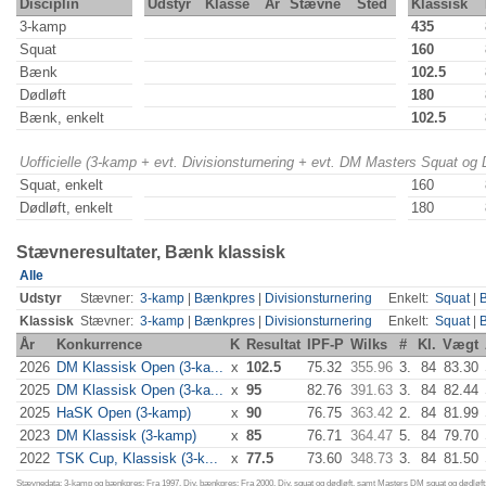
Disciplin
Udstyr
Klasse
År
Stævne
Sted
Klassisk
3-kamp
435
Squat
160
Bænk
102.5
Dødløft
180
Bænk, enkelt
102.5
Uofficielle (3-kamp + evt. Divisionsturnering + evt. DM Masters Squat og
Squat, enkelt
160
Dødløft, enkelt
180
Stævneresultater, Bænk klassisk
Alle
Udstyr
Stævner:
3-kamp
|
Bænkpres
|
Divisionsturnering
Enkelt:
Squat
|
Klassisk
Stævner:
3-kamp
|
Bænkpres
|
Divisionsturnering
Enkelt:
Squat
|
År
Konkurrence
K
Resultat
IPF-P
Wilks
#
Kl.
Vægt
2026
DM Klassisk Open (3-ka...
x
102.5
75.32
355.96
3.
84
83.30
2025
DM Klassisk Open (3-ka...
x
95
82.76
391.63
3.
84
82.44
2025
HaSK Open (3-kamp)
x
90
76.75
363.42
2.
84
81.99
2023
DM Klassisk (3-kamp)
x
85
76.71
364.47
5.
84
79.70
2022
TSK Cup, Klassisk (3-k...
x
77.5
73.60
348.73
3.
84
81.50
Stævnedata: 3-kamp og bænkpres: Fra 1997. Div. bænkpres: Fra 2000. Div. squat og dødløft, samt Masters DM squat og dødløft: