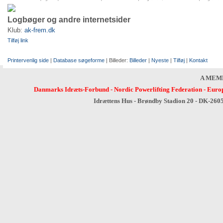
Logbøger og andre internetsider
Klub:
ak-frem.dk
Tilføj link
Printervenlig side
|
Database søgeforme
| Billeder:
Billeder
|
Nyeste
|
Tilføj
|
Kontakt
A MEM
Danmarks Idræts-Forbund
-
Nordic Powerlifting Federation
-
Europ
Idrættens Hus - Brøndby Stadion 20 - DK-260