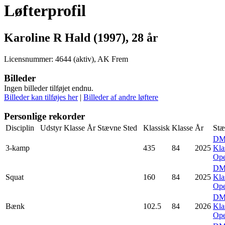
Løfterprofil
Karoline R Hald (1997), 28 år
Licensnummer: 4644 (aktiv), AK Frem
Billeder
Ingen billeder tilføjet endnu.
Billeder kan tilføjes her
|
Billeder af andre løftere
Personlige rekorder
Disciplin
Udstyr
Klasse
År
Stævne
Sted
Klassisk
Klasse
År
Stæ
D
3-kamp
435
84
2025
Kla
Op
D
Squat
160
84
2025
Kla
Op
D
Bænk
102.5
84
2026
Kla
Op