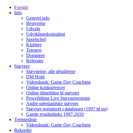
Forside
Info
Generel info
Bestyrelse
Udvalg
Udviklingskonsulent
Sportschef
Klubber
Trænere
Dommere
Referater
Stævner
Stævnerne, alle detailjerne
DM Hold
Vidensbank: Game Day Coaching
Online konkurrencer
Online tilmelding til stævner
Powerlifting Live Stævneprogram
Andre udenlandske stævner
Stævner registreret i databasen (1997 til nu)
Gamle resultatlinks 1997-2010
Terminsliste
Vidensbank: Game Day Coaching
Rekorder