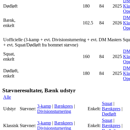
D
Dødløft
180
84
2025
Kla
Op
D
Bænk,
102.5
84
2026
Kla
enkelt
Op
Uofficielle (3-kamp + evt. Divisionsturnering + evt. DM Masters Squ
+ evt. Squat/Dødløft fra bommet stævne)
D
Squat,
160
84
2025
Kla
enkelt
Op
D
Dødløft,
180
84
2025
Kla
enkelt
Op
Stævneresultater, Bænk udstyr
Alle
Squat
|
3-kamp
|
Bænkpres
|
Udstyr
Stævner:
Enkelt:
Bænkpres
|
Divisionsturnering
Dødløft
Squat
|
3-kamp
|
Bænkpres
|
Klassisk
Stævner:
Enkelt:
Bænkpres
|
Divisionsturnering