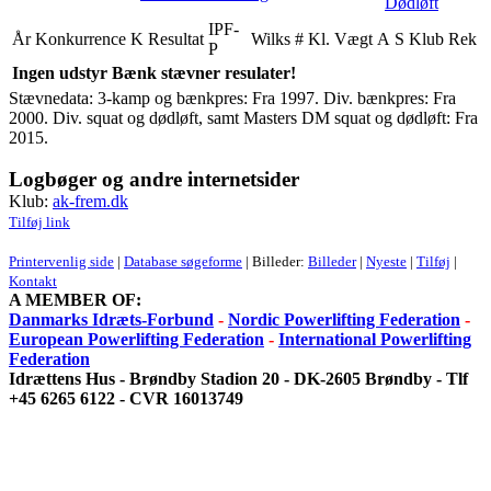
Dødløft
IPF-
År
Konkurrence
K
Resultat
Wilks
#
Kl.
Vægt
A
S
Klub
Rek
P
Ingen udstyr Bænk stævner resulater!
Stævnedata: 3-kamp og bænkpres: Fra 1997. Div. bænkpres: Fra
2000. Div. squat og dødløft, samt Masters DM squat og dødløft: Fra
2015.
Logbøger og andre internetsider
Klub:
ak-frem.dk
Tilføj link
Printervenlig side
|
Database søgeforme
| Billeder:
Billeder
|
Nyeste
|
Tilføj
|
Kontakt
A MEMBER OF:
Danmarks Idræts-Forbund
-
Nordic Powerlifting Federation
-
European Powerlifting Federation
-
International Powerlifting
Federation
Idrættens Hus - Brøndby Stadion 20 - DK-2605 Brøndby - Tlf
+45 6265 6122 - CVR 16013749