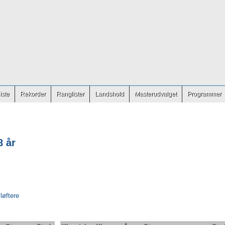
iste
Rekorder
Ranglister
Landshold
Masterudvalget
Programmer
8 år
 løftere