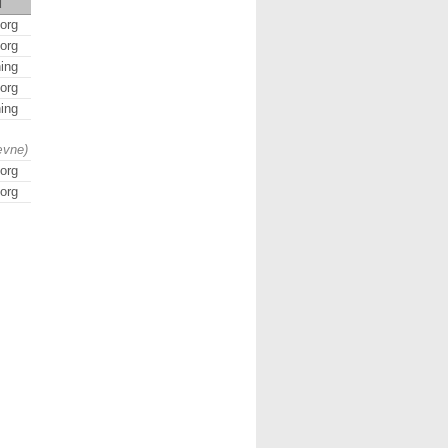
d
org
org
ing
org
ing
ævne)
org
org