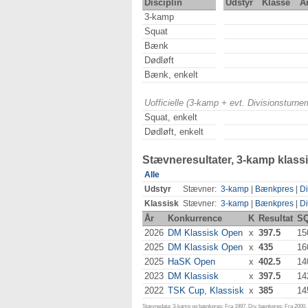
Disciplin
Udstyr
Klasse
Å
3-kamp
Squat
Bænk
Dødløft
Bænk, enkelt
Uofficielle (3-kamp + evt. Divisionsturn
Squat, enkelt
Dødløft, enkelt
Stævneresultater, 3-kamp klass
Alle
Udstyr
Stævner:
3-kamp
|
Bænkpres
|
Di
Klassisk
Stævner:
3-kamp
|
Bænkpres
|
Di
År
Konkurrence
K
Resultat
S
2026
DM Klassisk Open
x
397.5
15
2025
DM Klassisk Open
x
435
16
2025
HaSK Open
x
402.5
14
2023
DM Klassisk
x
397.5
14
2022
TSK Cup, Klassisk
x
385
14
Stævnedata: 3-kamp og bænkpres: Fra 1997. Div. bænkpres: Fra 2000. D