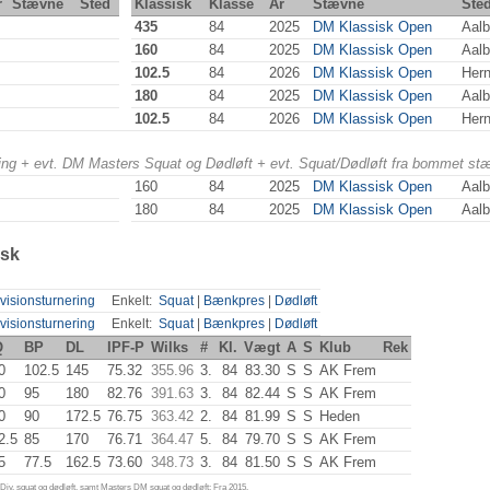
r
Stævne
Sted
Klassisk
Klasse
År
Stævne
Ste
435
84
2025
DM Klassisk Open
Aalb
160
84
2025
DM Klassisk Open
Aalb
102.5
84
2026
DM Klassisk Open
Hern
180
84
2025
DM Klassisk Open
Aalb
102.5
84
2026
DM Klassisk Open
Hern
ering + evt. DM Masters Squat og Dødløft + evt. Squat/Dødløft fra bommet st
160
84
2025
DM Klassisk Open
Aalb
180
84
2025
DM Klassisk Open
Aalb
isk
visionsturnering
Enkelt:
Squat
|
Bænkpres
|
Dødløft
visionsturnering
Enkelt:
Squat
|
Bænkpres
|
Dødløft
Q
BP
DL
IPF-P
Wilks
#
Kl.
Vægt
A
S
Klub
Rek
0
102.5
145
75.32
355.96
3.
84
83.30
S
S
AK Frem
0
95
180
82.76
391.63
3.
84
82.44
S
S
AK Frem
0
90
172.5
76.75
363.42
2.
84
81.99
S
S
Heden
2.5
85
170
76.71
364.47
5.
84
79.70
S
S
AK Frem
5
77.5
162.5
73.60
348.73
3.
84
81.50
S
S
AK Frem
iv. squat og dødløft, samt Masters DM squat og dødløft: Fra 2015.