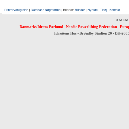
Printervenlig side
|
Database søgeforme
| Billeder:
Billeder
|
Nyeste
|
Tilføj
|
Kontakt
A MEM
Danmarks Idræts-Forbund
-
Nordic Powerlifting Federation
-
Europ
Idrættens Hus - Brøndby Stadion 20 - DK-260