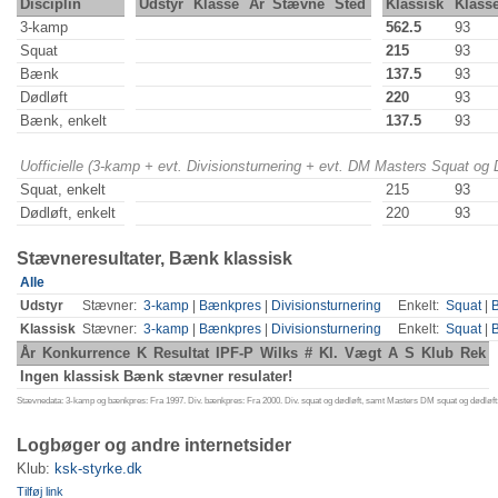
Disciplin
Udstyr
Klasse
År
Stævne
Sted
Klassisk
Klass
3-kamp
562.5
93
Squat
215
93
Bænk
137.5
93
Dødløft
220
93
Bænk, enkelt
137.5
93
Uofficielle (3-kamp + evt. Divisionsturnering + evt. DM Masters Squat og
Squat, enkelt
215
93
Dødløft, enkelt
220
93
Stævneresultater, Bænk klassisk
Alle
Udstyr
Stævner:
3-kamp
|
Bænkpres
|
Divisionsturnering
Enkelt:
Squat
|
Klassisk
Stævner:
3-kamp
|
Bænkpres
|
Divisionsturnering
Enkelt:
Squat
|
År
Konkurrence
K
Resultat
IPF-P
Wilks
#
Kl.
Vægt
A
S
Klub
Rek
Ingen klassisk Bænk stævner resulater!
Stævnedata: 3-kamp og bænkpres: Fra 1997. Div. bænkpres: Fra 2000. Div. squat og dødløft, samt Masters DM squat og dødløft:
Logbøger og andre internetsider
Klub:
ksk-styrke.dk
Tilføj link