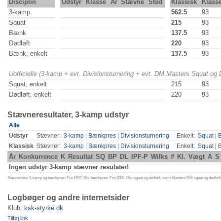
Disciplin
Udstyr
Klasse
År
Stævne
Sted
Klassisk
Klass
3-kamp
562.5
93
Squat
215
93
Bænk
137.5
93
Dødløft
220
93
Bænk, enkelt
137.5
93
Uofficielle (3-kamp + evt. Divisionsturnering + evt. DM Masters Squat og
Squat, enkelt
215
93
Dødløft, enkelt
220
93
Stævneresultater, 3-kamp udstyr
Alle
Udstyr
Stævner:
3-kamp
|
Bænkpres
|
Divisionsturnering
Enkelt:
Squat
|
Klassisk
Stævner:
3-kamp
|
Bænkpres
|
Divisionsturnering
Enkelt:
Squat
|
År
Konkurrence
K
Resultat
SQ
BP
DL
IPF-P
Wilks
#
Kl.
Vægt
A
S
Ingen udstyr 3-kamp stævner resulater!
Stævnedata: 3-kamp og bænkpres: Fra 1997. Div. bænkpres: Fra 2000. Div. squat og dødløft, samt Masters DM squat og dødløft:
Logbøger og andre internetsider
Klub:
ksk-styrke.dk
Tilføj link