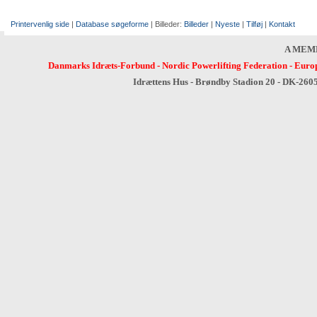
Printervenlig side
|
Database søgeforme
| Billeder:
Billeder
|
Nyeste
|
Tilføj
|
Kontakt
A MEM
Danmarks Idræts-Forbund
-
Nordic Powerlifting Federation
-
Europ
Idrættens Hus - Brøndby Stadion 20 - DK-260