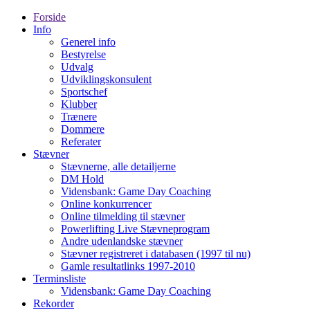
Forside
Info
Generel info
Bestyrelse
Udvalg
Udviklingskonsulent
Sportschef
Klubber
Trænere
Dommere
Referater
Stævner
Stævnerne, alle detailjerne
DM Hold
Vidensbank: Game Day Coaching
Online konkurrencer
Online tilmelding til stævner
Powerlifting Live Stævneprogram
Andre udenlandske stævner
Stævner registreret i databasen (1997 til nu)
Gamle resultatlinks 1997-2010
Terminsliste
Vidensbank: Game Day Coaching
Rekorder