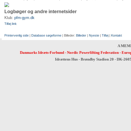
Logbøger og andre internetsider
Klub:
pfm-gym.dk
Tilføj link
Printervenlig side
|
Database søgeforme
| Billeder:
Billeder
|
Nyeste
|
Tilføj
|
Kontakt
A MEM
Danmarks Idræts-Forbund
-
Nordic Powerlifting Federation
-
Europ
Idrættens Hus - Brøndby Stadion 20 - DK-260