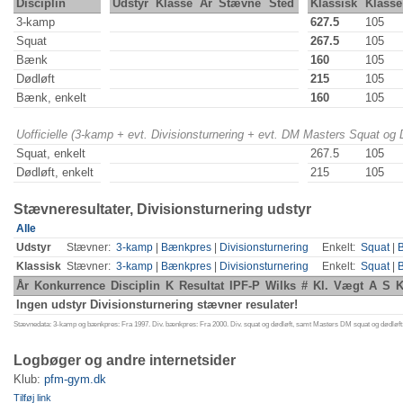
Disciplin
Udstyr
Klasse
År
Stævne
Sted
Klassisk
Klasse
3-kamp
627.5
105
Squat
267.5
105
Bænk
160
105
Dødløft
215
105
Bænk, enkelt
160
105
Uofficielle (3-kamp + evt. Divisionsturnering + evt. DM Masters Squat og
Squat, enkelt
267.5
105
Dødløft, enkelt
215
105
Stævneresultater, Divisionsturnering udstyr
Alle
Udstyr
Stævner:
3-kamp
|
Bænkpres
|
Divisionsturnering
Enkelt:
Squat
|
Klassisk
Stævner:
3-kamp
|
Bænkpres
|
Divisionsturnering
Enkelt:
Squat
|
År
Konkurrence
Disciplin
K
Resultat
IPF-P
Wilks
#
Kl.
Vægt
A
S
K
Ingen udstyr Divisionsturnering stævner resulater!
Stævnedata: 3-kamp og bænkpres: Fra 1997. Div. bænkpres: Fra 2000. Div. squat og dødløft, samt Masters DM squat og dødløft:
Logbøger og andre internetsider
Klub:
pfm-gym.dk
Tilføj link