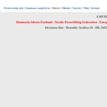
Printervenlig side
|
Database søgeforme
| Billeder:
Billeder
|
Nyeste
|
Tilføj
|
Kontakt
A MEM
Danmarks Idræts-Forbund
-
Nordic Powerlifting Federation
-
Europ
Idrættens Hus - Brøndby Stadion 20 - DK-260