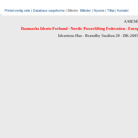
Printervenlig side
|
Database søgeforme
| Billeder:
Billeder
|
Nyeste
|
Tilføj
|
Kontakt
A MEM
Danmarks Idræts-Forbund
-
Nordic Powerlifting Federation
-
Europ
Idrættens Hus - Brøndby Stadion 20 - DK-260