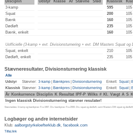
Disciplin
Udstyr
Klasse
År
Stævne
Sted
Klassisk
Kla
3-kamp
595
105
Squat
200
105
Bænk
160
105
Dødløft
235
105
Bænk, enkelt
160
105
Uofficielle (3-kamp + evt. Divisionsturnering + evt. DM Masters Squat og
Squat, enkelt
210
105
Dødløft, enkelt
235
105
Stævneresultater, Divisionsturnering klassisk
Alle
Udstyr
Stævner:
3-kamp
|
Bænkpres
|
Divisionsturnering
Enkelt:
Squat
|
Klassisk
Stævner:
3-kamp
|
Bænkpres
|
Divisionsturnering
Enkelt:
Squat
|
År
Konkurrence
Disciplin
K
Resultat
IPF-P
Wilks
#
Kl.
Vægt
A
S
K
Ingen klassisk Divisionsturnering stævner resulater!
Stævnedata: 3-kamp og bænkpres: Fra 1997. Div. bænkpres: Fra 2000. Div. squat og dødløft, samt Masters DM squat og dødløft:
Logbøger og andre internetsider
Klub:
aalborgstyrkeloefterklub.dk
,
facebook.com
Tilføj link