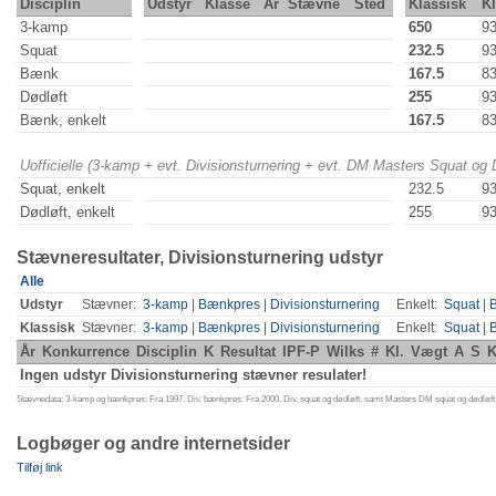
Disciplin
Udstyr
Klasse
År
Stævne
Sted
Klassisk
K
3-kamp
650
9
Squat
232.5
9
Bænk
167.5
8
Dødløft
255
9
Bænk, enkelt
167.5
8
Uofficielle (3-kamp + evt. Divisionsturnering + evt. DM Masters Squat og
Squat, enkelt
232.5
9
Dødløft, enkelt
255
9
Stævneresultater, Divisionsturnering udstyr
Alle
Udstyr
Stævner:
3-kamp
|
Bænkpres
|
Divisionsturnering
Enkelt:
Squat
|
Klassisk
Stævner:
3-kamp
|
Bænkpres
|
Divisionsturnering
Enkelt:
Squat
|
År
Konkurrence
Disciplin
K
Resultat
IPF-P
Wilks
#
Kl.
Vægt
A
S
K
Ingen udstyr Divisionsturnering stævner resulater!
Stævnedata: 3-kamp og bænkpres: Fra 1997. Div. bænkpres: Fra 2000. Div. squat og dødløft, samt Masters DM squat og dødløft:
Logbøger og andre internetsider
Tilføj link