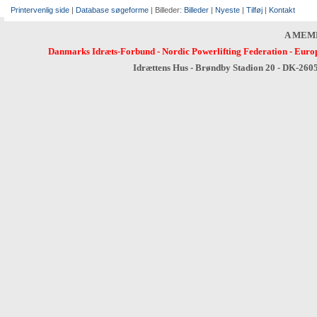
Printervenlig side
|
Database søgeforme
| Billeder:
Billeder
|
Nyeste
|
Tilføj
|
Kontakt
A MEM
Danmarks Idræts-Forbund
-
Nordic Powerlifting Federation
-
Europ
Idrættens Hus - Brøndby Stadion 20 - DK-260