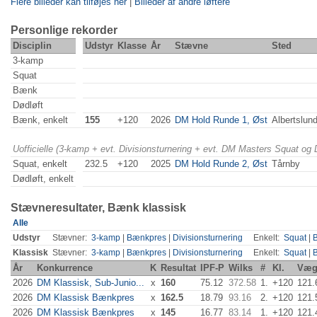
Flere billeder kan tilføjes her
|
Billeder af andre løftere
Personlige rekorder
Disciplin
Udstyr
Klasse
År
Stævne
Sted
3-kamp
Squat
Bænk
Dødløft
Bænk, enkelt
155
+120
2026
DM Hold Runde 1, Øst
Albertslun
Uofficielle (3-kamp + evt. Divisionsturnering + evt. DM Masters Squat og
Squat, enkelt
232.5
+120
2025
DM Hold Runde 2, Øst
Tårnby
Dødløft, enkelt
Stævneresultater, Bænk klassisk
Alle
Udstyr
Stævner:
3-kamp
|
Bænkpres
|
Divisionsturnering
Enkelt:
Squat
|
Klassisk
Stævner:
3-kamp
|
Bænkpres
|
Divisionsturnering
Enkelt:
Squat
|
År
Konkurrence
K
Resultat
IPF-P
Wilks
#
Kl.
Væg
2026
DM Klassisk, Sub-Junio...
x
160
75.12
372.58
1.
+120
121.
2026
DM Klassisk Bænkpres
x
162.5
18.79
93.16
2.
+120
121.
2026
DM Klassisk Bænkpres
x
145
16.77
83.14
1.
+120
121.