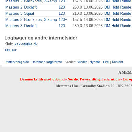
Masters 2
Bænkpres, 3-kamp
120+
157.5
14.06.2025
DM Hold Runde 
Masters 2
Dødløft
120
250.0
13.06.2026
DM Hold Runde 
Masters 3
Squat
120
210.0
13.06.2026
DM Hold Runde 
Masters 3
Bænkpres, 3-kamp
120+
157.5
14.06.2025
DM Hold Runde 
Masters 3
Dødløft
120
250.0
13.06.2026
DM Hold Runde 
Logbøger og andre internetsider
Klub:
ksk-styrke.dk
Tilføj link
Printervenlig side
|
Database søgeforme
| Billeder:
Billeder
|
Nyeste
|
Tilføj
|
Kontakt
A MEM
Danmarks Idræts-Forbund
-
Nordic Powerlifting Federation
-
Europ
Idrættens Hus - Brøndby Stadion 20 - DK-260