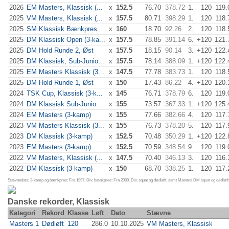
2026
EM Masters, Klassisk (...
x
152.5
76.70
378.72
1.
120
119.
2025
VM Masters, Klassisk (...
x
157.5
80.71
398.29
1.
120
118.
2025
SM Klassisk Bænkpres
x
160
18.70
92.26
2.
120
118.
2025
DM Klassisk Open (3-ka...
x
157.5
78.85
391.14
6.
+120
121.
2025
DM Hold Runde 2, Øst
x
157.5
18.15
90.14
3.
+120
122.
2025
DM Klassisk, Sub-Junio...
x
157.5
78.14
388.09
1.
+120
122.
2025
EM Masters Klassisk (3...
x
147.5
77.78
383.73
1.
120
118.
2025
DM Hold Runde 1, Øst
x
150
17.43
86.22
4.
+120
120.
2024
TSK Cup, Klassisk (3-k...
x
145
76.71
378.79
6.
120
119.
2024
DM Klassisk Sub-Junio...
x
155
73.57
367.33
1.
+120
125.
2024
EM Masters (3-kamp)
x
155
77.66
382.66
4.
120
117.
2023
VM Masters Klassisk (3...
x
155
76.73
378.20
5.
120
117.
2023
DM Klassisk (3-kamp)
x
152.5
70.48
350.29
1.
+120
122.
2023
EM Masters (3-kamp)
x
152.5
70.59
348.54
9.
120
119.
2022
VM Masters, Klassisk (...
x
147.5
70.40
346.13
3.
120
116.
2022
DM Klassisk (3-kamp)
x
150
68.70
338.25
1.
120
117.
Stævnedata: 3-kamp og bænkpres: Fra 1997. Div. bænkpres: Fra 2000. Div. squat og dødløft, samt Masters DM squat og dødløft:
Danske rekorder, Klassisk
Kategori
Rekord
Klasse
Løft
Dato
Stævne
Masters 1
Dødløft
120
286.0
10.10.2025
VM Masters, Klassisk