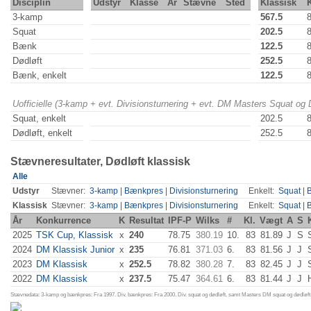
Disciplin
Udstyr
Klasse
År
Stævne
Sted
Klassisk
3-kamp
567.5
Squat
202.5
Bænk
122.5
Dødløft
252.5
Bænk, enkelt
122.5
Uofficielle (3-kamp + evt. Divisionsturnering + evt. DM Masters Squat og
Squat, enkelt
202.5
Dødløft, enkelt
252.5
Stævneresultater, Dødløft klassisk
Alle
Udstyr
Stævner:
3-kamp
|
Bænkpres
|
Divisionsturnering
Enkelt:
Squat
|
Klassisk
Stævner:
3-kamp
|
Bænkpres
|
Divisionsturnering
Enkelt:
Squat
|
År
Konkurrence
K
Resultat
IPF-P
Wilks
#
Kl.
Vægt
A
S
2025
TSK Cup, Klassisk
x
240
78.75
380.19
10.
83
81.89
J
S
2024
DM Klassisk Junior
x
235
76.81
371.03
6.
83
81.56
J
J
2023
DM Klassisk
x
252.5
78.82
380.28
7.
83
82.45
J
J
2022
DM Klassisk
x
237.5
75.47
364.61
6.
83
81.44
J
J
Stævnedata: 3-kamp og bænkpres: Fra 1997. Div. bænkpres: Fra 2000. Div. squat og dødløft, samt Masters DM squat og dødløft: