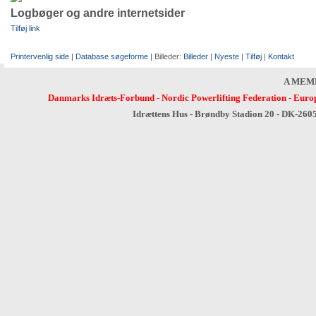
Logbøger og andre internetsider
Tilføj link
Printervenlig side
|
Database søgeforme
| Billeder:
Billeder
|
Nyeste
|
Tilføj
|
Kontakt
A MEM
Danmarks Idræts-Forbund
-
Nordic Powerlifting Federation
-
Europ
Idrættens Hus - Brøndby Stadion 20 - DK-260