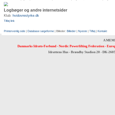
Logbøger og andre internetsider
Klub:
hvidovrestyrke.dk
Tilføj link
Printervenlig side
|
Database søgeforme
| Billeder:
Billeder
|
Nyeste
|
Tilføj
|
Kontakt
A MEM
Danmarks Idræts-Forbund
-
Nordic Powerlifting Federation
-
Europ
Idrættens Hus - Brøndby Stadion 20 - DK-260