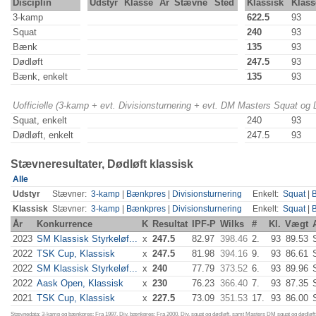
Disciplin
Udstyr
Klasse
År
Stævne
Sted
Klassisk
Klass
3-kamp
622.5
93
Squat
240
93
Bænk
135
93
Dødløft
247.5
93
Bænk, enkelt
135
93
Uofficielle (3-kamp + evt. Divisionsturnering + evt. DM Masters Squat og
Squat, enkelt
240
93
Dødløft, enkelt
247.5
93
Stævneresultater, Dødløft klassisk
Alle
Udstyr
Stævner:
3-kamp
|
Bænkpres
|
Divisionsturnering
Enkelt:
Squat
|
Klassisk
Stævner:
3-kamp
|
Bænkpres
|
Divisionsturnering
Enkelt:
Squat
|
År
Konkurrence
K
Resultat
IPF-P
Wilks
#
Kl.
Vægt
2023
SM Klassisk Styrkeløf...
x
247.5
82.97
398.46
2.
93
89.53
2022
TSK Cup, Klassisk
x
247.5
81.98
394.16
9.
93
86.61
2022
SM Klassisk Styrkeløf...
x
240
77.79
373.52
6.
93
89.96
2022
Aask Open, Klassisk
x
230
76.23
366.40
7.
93
87.35
2021
TSK Cup, Klassisk
x
227.5
73.09
351.53
17.
93
86.00
Stævnedata: 3-kamp og bænkpres: Fra 1997. Div. bænkpres: Fra 2000. Div. squat og dødløft, samt Masters DM squat og dødløft: