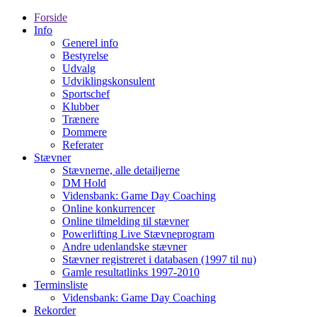
Forside
Info
Generel info
Bestyrelse
Udvalg
Udviklingskonsulent
Sportschef
Klubber
Trænere
Dommere
Referater
Stævner
Stævnerne, alle detailjerne
DM Hold
Vidensbank: Game Day Coaching
Online konkurrencer
Online tilmelding til stævner
Powerlifting Live Stævneprogram
Andre udenlandske stævner
Stævner registreret i databasen (1997 til nu)
Gamle resultatlinks 1997-2010
Terminsliste
Vidensbank: Game Day Coaching
Rekorder