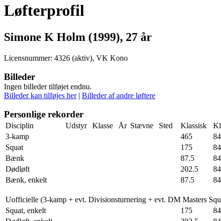
Løfterprofil
Simone K Holm (1999), 27 år
Licensnummer: 4326 (aktiv), VK Kono
Billeder
Ingen billeder tilføjet endnu.
Billeder kan tilføjes her
|
Billeder af andre løftere
Personlige rekorder
Disciplin
Udstyr
Klasse
År
Stævne
Sted
Klassisk
Kl
3-kamp
465
84
Squat
175
84
Bænk
87.5
84
Dødløft
202.5
84
Bænk, enkelt
87.5
84
Uofficielle (3-kamp + evt. Divisionsturnering + evt. DM Masters Sq
Squat, enkelt
175
84