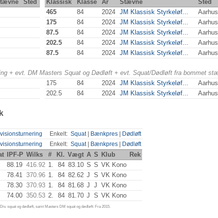
tævne
Sted
Klassisk
Klasse
År
Stævne
Sted
465
84
2024
JM Klassisk Styrkeløf...
Aarhu
175
84
2024
JM Klassisk Styrkeløf...
Aarhu
87.5
84
2024
JM Klassisk Styrkeløf...
Aarhu
202.5
84
2024
JM Klassisk Styrkeløf...
Aarhu
87.5
84
2024
JM Klassisk Styrkeløf...
Aarhu
ering + evt. DM Masters Squat og Dødløft + evt. Squat/Dødløft fra bommet st
175
84
2024
JM Klassisk Styrkeløf...
Aarhu
202.5
84
2024
JM Klassisk Styrkeløf...
Aarhu
k
visionsturnering
Enkelt:
Squat
|
Bænkpres
|
Dødløft
visionsturnering
Enkelt:
Squat
|
Bænkpres
|
Dødløft
at
IPF-P
Wilks
#
Kl.
Vægt
A
S
Klub
Rek
88.19
416.92
1.
84
83.10
S
S
VK Kono
78.41
370.96
1.
84
82.62
J
S
VK Kono
78.30
370.93
1.
84
81.68
J
J
VK Kono
74.00
350.53
2.
84
81.70
J
S
VK Kono
iv. squat og dødløft, samt Masters DM squat og dødløft: Fra 2015.