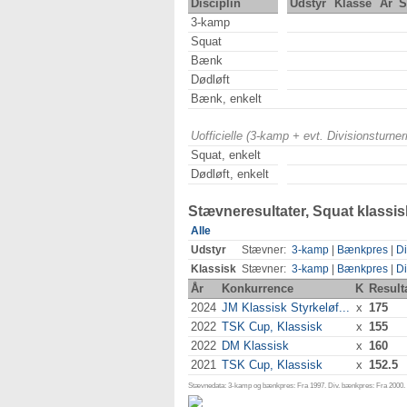
Disciplin
Udstyr
Klasse
År
S
3-kamp
Squat
Bænk
Dødløft
Bænk, enkelt
Uofficielle (3-kamp + evt. Divisionsturn
Squat, enkelt
Dødløft, enkelt
Stævneresultater, Squat klassis
Alle
Udstyr
Stævner:
3-kamp
|
Bænkpres
|
Di
Klassisk
Stævner:
3-kamp
|
Bænkpres
|
Di
År
Konkurrence
K
Result
2024
JM Klassisk Styrkeløf...
x
175
2022
TSK Cup, Klassisk
x
155
2022
DM Klassisk
x
160
2021
TSK Cup, Klassisk
x
152.5
Stævnedata: 3-kamp og bænkpres: Fra 1997. Div. bænkpres: Fra 2000. D