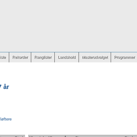
iste
Rekorder
Ranglister
Landshold
Masterudvalget
Programmer
 år
 løftere