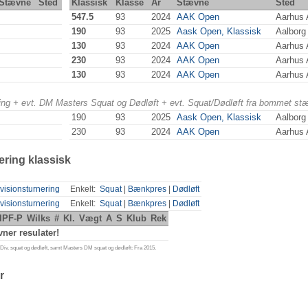
Stævne
Sted
Klassisk
Klasse
År
Stævne
Sted
547.5
93
2024
AAK Open
Aarhus
190
93
2025
Aask Open, Klassisk
Aalborg
130
93
2024
AAK Open
Aarhus
230
93
2024
AAK Open
Aarhus
130
93
2024
AAK Open
Aarhus
ering + evt. DM Masters Squat og Dødløft + evt. Squat/Dødløft fra bommet st
190
93
2025
Aask Open, Klassisk
Aalborg
230
93
2024
AAK Open
Aarhus
ering klassisk
visionsturnering
Enkelt:
Squat
|
Bænkpres
|
Dødløft
visionsturnering
Enkelt:
Squat
|
Bænkpres
|
Dødløft
IPF-P
Wilks
#
Kl.
Vægt
A
S
Klub
Rek
ner resulater!
iv. squat og dødløft, samt Masters DM squat og dødløft: Fra 2015.
r