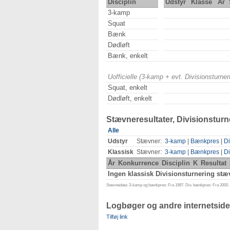
Disciplin
Udstyr
Klasse
År
3-kamp
Squat
Bænk
Dødløft
Bænk, enkelt
Uofficielle (3-kamp + evt. Divisionsturn
Squat, enkelt
Dødløft, enkelt
Stævneresultater, Divisionsturn
Alle
Udstyr
Stævner:
3-kamp
|
Bænkpres
|
Di
Klassisk
Stævner:
3-kamp
|
Bænkpres
|
Di
År
Konkurrence
Disciplin
K
Resultat
Ingen klassisk Divisionsturnering stæv
Stævnedata: 3-kamp og bænkpres: Fra 1997. Div. bænkpres: Fra 2000. D
Logbøger og andre internetside
Tilføj link