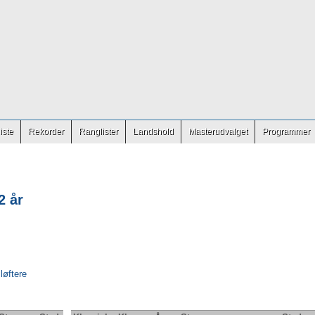
iste
Rekorder
Ranglister
Landshold
Masterudvalget
Programmer
2 år
 løftere